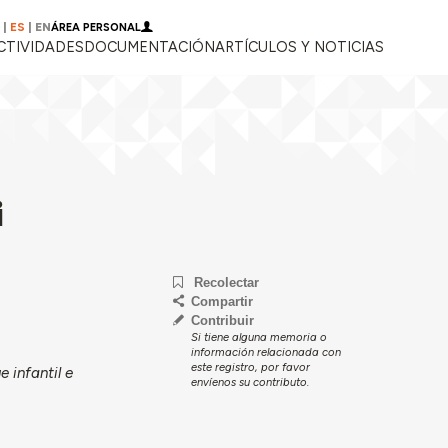
|
ES
|
EN
ÁREA PERSONAL
CTIVIDADES
DOCUMENTACIÓN
ARTÍCULOS Y NOTICIAS
i
Recolectar
Compartir
Contribuir
Si tiene alguna memoria o
información relacionada con
este registro, por favor
 infantil e
envíenos su contributo.