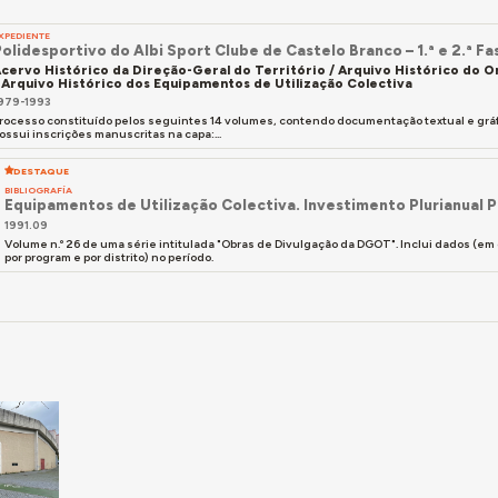
XPEDIENTE
olidesportivo do Albi Sport Clube de Castelo Branco – 1.ª e 2.ª Fa
cervo Histórico da Direção-Geral do Território / Arquivo Histórico do
 Arquivo Histórico dos Equipamentos de Utilização Colectiva
979-1993
rocesso constituído pelos seguintes 14 volumes, contendo documentação textual e gráfi
ossui inscrições manuscritas na capa:...
DESTAQUE
BIBLIOGRAFÍA
Equipamentos de Utilização Colectiva. Investimento Plurianual 
1991.09
Volume n.º 26 de uma série intitulada "Obras de Divulgação da DGOT". Inclui dados (em g
por program e por distrito) no período.