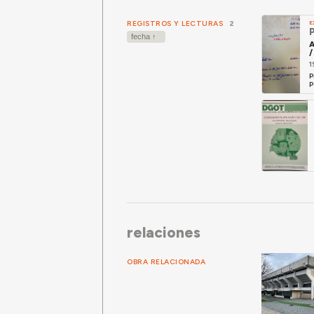
REGISTROS Y LECTURAS
2
E
P
A
/
1
P
P
relaciones
OBRA RELACIONADA