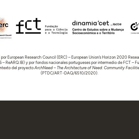
do por European Research Council (ERC) – European Union’s Horizon 2020 Res
 ReARQ.IB) y por fondos nacionales portugueses por intermedio de FCT – Fund
contexto del proyecto
ArchNeed – The Architecture of Need: Community Facilitie
(PTDC/ART-DAQ/6510/2020).