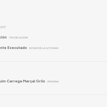
ción
TIPO DE ACCIÓN
ente Executado
ESTADO DE LA ACTIVIDAD
uim Carrega Marçal Grilo
PERSONA