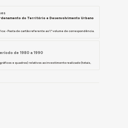
ses
 Ordenamento do Território e Desenvolvimento Urbano
ca:- Pasta de cartão referente ao 1.º volume de correspondência.
Período de 1980 a 1990
ráficos e quadros) relativos ao investimento realizado (totais,