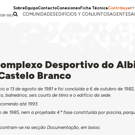
Sobre
Equipo
Contacto
Conexiones
Ficha Técnica
Contribuya
PT
COMUNIDADES
EDIFICIOS Y CONJUNTOS
AGENTES
A
1939-1985
omplexo Desportivo do Alb
Castelo Branco
cio a 13 de agosto de 1981 e foi concluída a 6 de outubro de 1982,
 balneários, seis courts de ténis e o edifício da sede.
ecorrendo até 1993.
 de 1985, nem a projetada 4.ª fase constituída por piscina, parque
encontram-se na secção Documentação, em baixo.