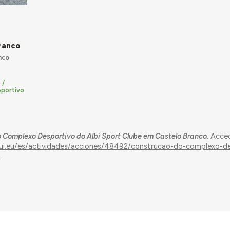
ranco
nco
 /
portivo
 Complexo Desportivo do Albi Sport Clube em Castelo Branco
. Acce
qui.eu/es/actividades/acciones/48492/construcao-do-complexo-d
o