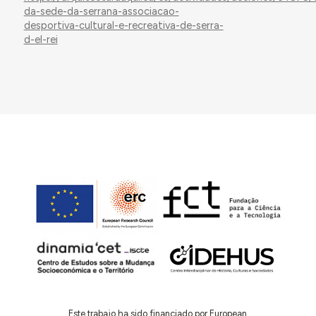
da-sede-da-serrana-associacao-
desportiva-cultural-e-recreativa-de-serra-
d-el-rei
Este trabajo ha sido financiado por European