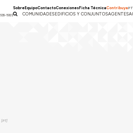
Sobre
Equipo
Contacto
Conexiones
Ficha Técnica
Contribuya
PT
COMUNIDADES
EDIFICIOS Y CONJUNTOS
AGENTES
A
1939-1985
1