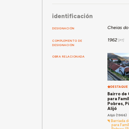
identificación
Cheias do
DESIGNACIÓN
1962
COMPLEMENTO DE
DESIGNACIÓN
OBRA RELACIONADA
DESTAQUE
Bairro de
para Famíl
Pobres, P
Alijó
Alijó
(1966)
Barriada 
para Famíl
Pobres (P