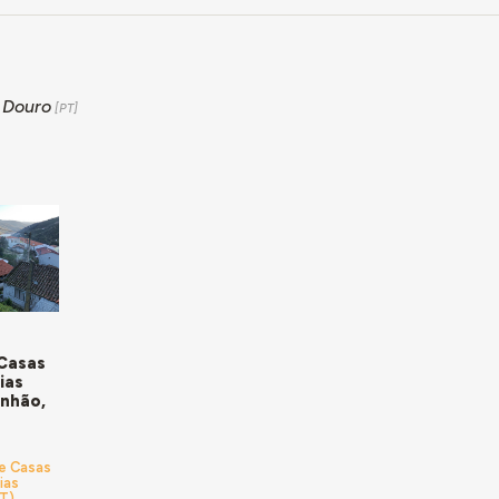
 Douro
 Casas
ias
inhão,
de Casas
ias
T)