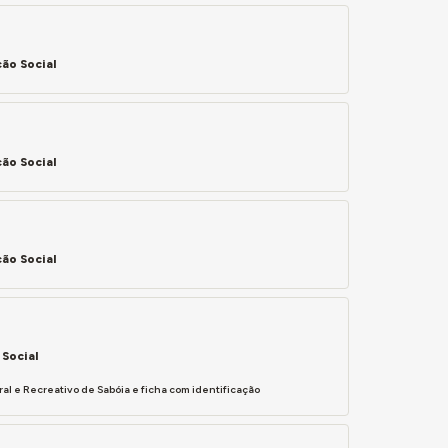
ão Social
ão Social
ão Social
Social
l e Recreativo de Sabóia e ficha com identificação