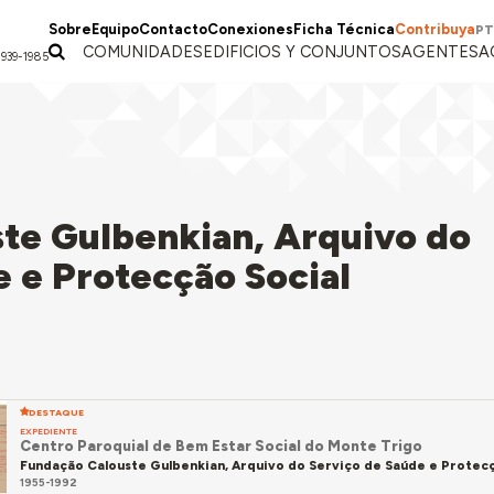
Sobre
Equipo
Contacto
Conexiones
Ficha Técnica
Contribuya
PT
COMUNIDADES
EDIFICIOS Y CONJUNTOS
AGENTES
A
1939-1985
te Gulbenkian, Arquivo do
e e Protecção Social
DESTAQUE
EXPEDIENTE
Centro Paroquial de Bem Estar Social do Monte Trigo
Fundação Calouste Gulbenkian, Arquivo do Serviço de Saúde e Protecç
1955-1992