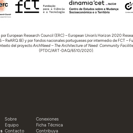
do por European Research Council (ERC) – European Union’s Horizon 2020 Res
 ReARQ.IB) y por fondos nacionales portugueses por intermedio de FCT – Fund
contexto del proyecto
ArchNeed – The Architecture of Need: Community Facilitie
(PTDC/ART-DAQ/6510/2020).
Sobre
Conexiones
Equipo
Ficha Técnica
as
Contacto
Contribuya