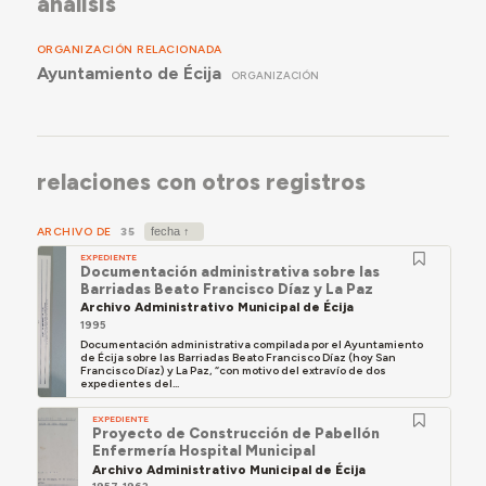
análisis
ORGANIZACIÓN RELACIONADA
Ayuntamiento de Écija
ORGANIZACIÓN
relaciones con otros registros
ARCHIVO DE
35
EXPEDIENTE
Documentación administrativa sobre las
Barriadas Beato Francisco Díaz y La Paz
Archivo Administrativo Municipal de Écija
1995
Documentación administrativa compilada por el Ayuntamiento
de Écija sobre las Barriadas Beato Francisco Díaz (hoy San
Francisco Díaz) y La Paz, “con motivo del extravío de dos
expedientes del...
EXPEDIENTE
Proyecto de Construcción de Pabellón
Enfermería Hospital Municipal
Archivo Administrativo Municipal de Écija