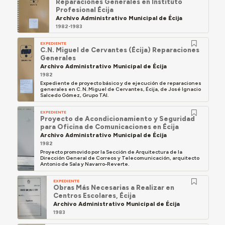
Reparaciones Generales en Instituto
Profesional Écija
Archivo Administrativo Municipal de Écija
1982-1983
EXPEDIENTE
C.N. Miguel de Cervantes (Écija) Reparaciones
Generales
Archivo Administrativo Municipal de Écija
1982
Expediente de proyecto básico y de ejecución de reparaciones
generales en C. N. Miguel de Cervantes, Écija, de José Ignacio
Salcedo Gómez, Grupo TAI.
EXPEDIENTE
Proyecto de Acondicionamiento y Seguridad
para Oficina de Comunicaciones en Écija
Archivo Administrativo Municipal de Écija
1982
Proyecto promovido por la Sección de Arquitectura de la
Dirección General de Correos y Telecomunicación, arquitecto
Antonio de Sala y Navarro-Reverte.
EXPEDIENTE
Obras Más Necesarias a Realizar en
Centros Escolares, Écija
Archivo Administrativo Municipal de Écija
1983