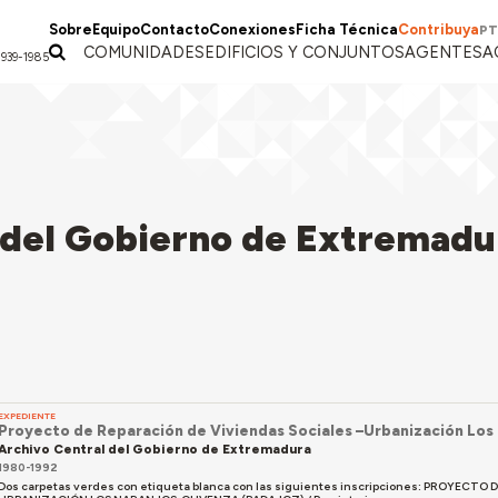
Sobre
Equipo
Contacto
Conexiones
Ficha Técnica
Contribuya
PT
COMUNIDADES
EDIFICIOS Y CONJUNTOS
AGENTES
A
1939-1985
 del Gobierno de Extremadu
EXPEDIENTE
Proyecto de Reparación de Viviendas Sociales –Urbanización Los
Archivo Central del Gobierno de Extremadura
1980-1992
Dos carpetas verdes con etiqueta blanca con las siguientes inscripciones: PROYECTO 