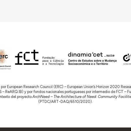
do por European Research Council (ERC) – European Union’s Horizon 2020 Res
 ReARQ.IB) y por fondos nacionales portugueses por intermedio de FCT – Fund
contexto del proyecto
ArchNeed – The Architecture of Need: Community Facilitie
(PTDC/ART-DAQ/6510/2020).