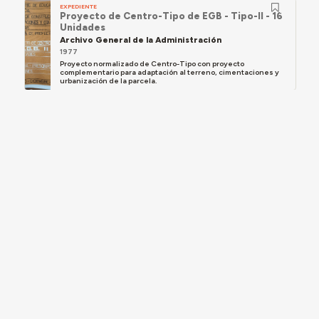
EXPEDIENTE
Proyecto de Centro-Tipo de EGB - Tipo-II - 16
Unidades
Archivo General de la Administración
1977
Proyecto normalizado de Centro-Tipo con proyecto
complementario para adaptación al terreno, cimentaciones y
urbanización de la parcela.
EXPEDIENTE
Proyecto Complementario del Centro de Tipo-I
de EGB de 16 Unidades en Polígono San Telmo,
Jerez
Archivo General de la Administración
1977
Expediente del Ministerio de Educación y Ciencia de proyecto
complementario del Centro de Tipo 1 de EGB de 16 Unidades en
el Polígono San Telmo, Jerez de la Frontera, del arquitecto
Honorato Castro...
EXPEDIENTE
Proyecto de Centro-Tipo de B.U.P. de 12
Unidades
Archivo General de la Administración
1977
Proyecto-Tipo para centro de Bachillerato Unificado Polivalente
para 480 alumnos. Se preparan planos, especificaciones y
demás documentos para ejecución de obras de edificación y un
proyecto...