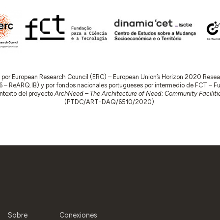
do por European Research Council (ERC) – European Union’s Horizon 2020 Res
 ReARQ.IB) y por fondos nacionales portugueses por intermedio de FCT – Fund
contexto del proyecto
ArchNeed – The Architecture of Need: Community Facilitie
(PTDC/ART-DAQ/6510/2020).
Sobre
Conexiones