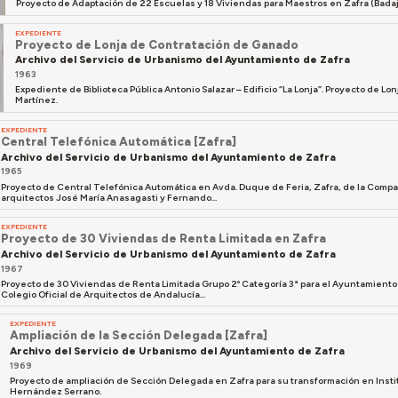
Proyecto de Adaptación de 22 Escuelas y 18 Viviendas para Maestros en Zafra (Bada
EXPEDIENTE
Proyecto de Lonja de Contratación de Ganado
Archivo del Servicio de Urbanismo del Ayuntamiento de Zafra
1963
Expediente de Biblioteca Pública Antonio Salazar – Edificio “La Lonja”. Proyecto de 
Martínez.
EXPEDIENTE
Central Telefónica Automática [Zafra]
Archivo del Servicio de Urbanismo del Ayuntamiento de Zafra
1965
Proyecto de Central Telefónica Automática en Avda. Duque de Feria, Zafra, de la Compa
arquitectos José María Anasagasti y Fernando...
EXPEDIENTE
Proyecto de 30 Viviendas de Renta Limitada en Zafra
Archivo del Servicio de Urbanismo del Ayuntamiento de Zafra
1967
Proyecto de 30 Viviendas de Renta Limitada Grupo 2º Categoría 3ª para el Ayuntamiento d
Colegio Oficial de Arquitectos de Andalucía...
EXPEDIENTE
Ampliación de la Sección Delegada [Zafra]
Archivo del Servicio de Urbanismo del Ayuntamiento de Zafra
1969
Proyecto de ampliación de Sección Delegada en Zafra para su transformación en Insti
Hernández Serrano.