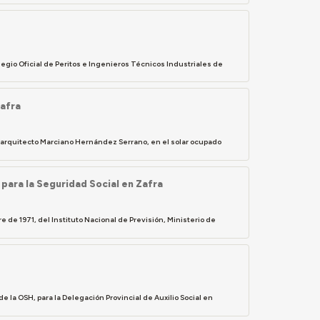
legio Oficial de Peritos e Ingenieros Técnicos Industriales de
Zafra
 arquitecto Marciano Hernández Serrano, en el solar ocupado
para la Seguridad Social en Zafra
de 1971, del Instituto Nacional de Previsión, Ministerio de
e la OSH, para la Delegación Provincial de Auxilio Social en