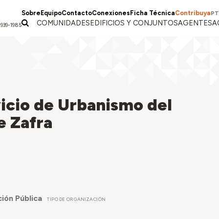
Sobre
Equipo
Contacto
Conexiones
Ficha Técnica
Contribuya
PT
COMUNIDADES
EDIFICIOS Y CONJUNTOS
AGENTES
A
1939-1985
vicio de Urbanismo del
e Zafra
ión Pública
TIPO DE ORGANIZACIÓN