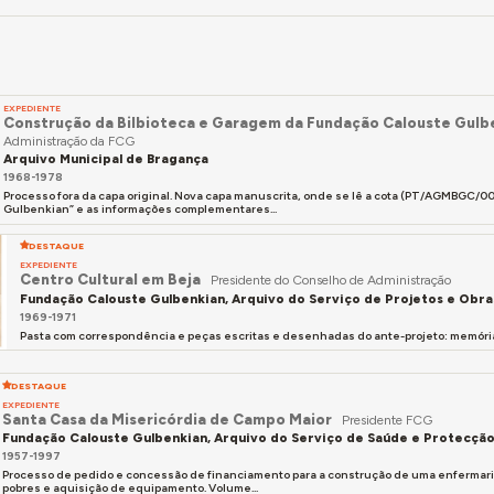
EXPEDIENTE
Construção da Bilbioteca e Garagem da Fundação Calouste Gulb
Administração da FCG
Arquivo Municipal de Bragança
1968-1978
Processo fora da capa original. Nova capa manuscrita, onde se lê a cota (PT/AGMBGC/
Gulbenkian” e as informações complementares...
DESTAQUE
EXPEDIENTE
Centro Cultural em Beja
Presidente do Conselho de Administração
Fundação Calouste Gulbenkian, Arquivo do Serviço de Projetos e Obra
1969-1971
Pasta com correspondência e peças escritas e desenhadas do ante-projeto: memória
DESTAQUE
EXPEDIENTE
Santa Casa da Misericórdia de Campo Maior
Presidente FCG
Fundação Calouste Gulbenkian, Arquivo do Serviço de Saúde e Protecção
1957-1997
Processo de pedido e concessão de financiamento para a construção de uma enfermaria 
pobres e aquisição de equipamento. Volume...