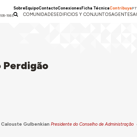
Sobre
Equipo
Contacto
Conexiones
Ficha Técnica
Contribuya
PT
COMUNIDADES
EDIFICIOS Y CONJUNTOS
AGENTES
A
1939-1985
 Perdigão
 Calouste Gulbenkian
Presidente do Conselho de Administração