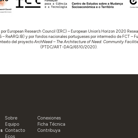
do por European Research Council (ERC) – European Union’s Horizon 2020 Res
 ReARQ.IB) y por fondos nacionales portugueses por intermedio de FCT – Fund
contexto del proyecto
ArchNeed – The Architecture of Need: Community Facilitie
(PTDC/ART-DAQ/6510/2020).
Sobre
Conexiones
Equipo
Ficha Técnica
as
Contacto
Contribuya
Ecos