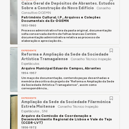
Caixa Geral de Depósitos de Abrantes. Estudos
Sobre a Construção do Novo Edifício
Conselho
Consultivo DGEMN
Património Cultural, I.P., Arquivos e Coleções
Documentais da Ex-DGEMN
1953-1960
Processo administrativo fora da pasta original, documentação
solta conservada dentro de folhas brancas.Contém
documentação administrativa relativa ao processo de
elaboração e apreciação do...
EXPEDIENTE
Reforma e Ampliação da Sede da Sociedade
Artística Tramagalense
Conselho Técnico Inspeção
Espetáculos
Arquivo Municipal Eduardo Campos, Abrantes
1954-1957
Um maço de documentação, contendo peças desenhadas e
memória descritiva do projeto de “Reforma e Ampliação da Sede
da Sociedade Artística Tramagalense”, assim como
correspondência...
EXPEDIENTE
Ampliação da Sede da Sociedade Filarmónica
Estrela Moitense
Conselho Técnico Inspeção
Espetáculos , SNI
Arquivo da Comissão de Coordenação e
Desenvolvimento Regional de Lisboa e Vale do Tejo
(CCDR-LVT)
1956-1972