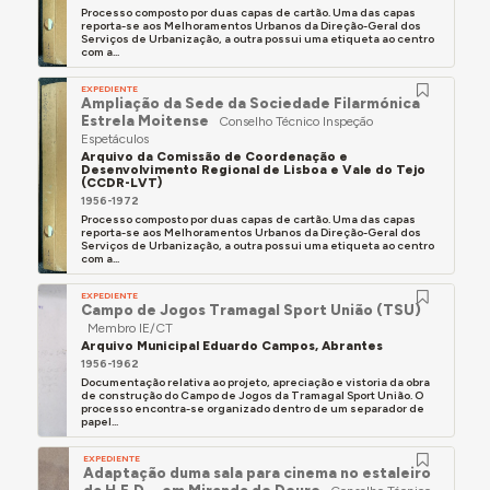
Processo composto por duas capas de cartão. Uma das capas
reporta-se aos Melhoramentos Urbanos da Direção-Geral dos
Serviços de Urbanização, a outra possui uma etiqueta ao centro
com a...
EXPEDIENTE
Ampliação da Sede da Sociedade Filarmónica
Estrela Moitense
Conselho Técnico Inspeção
Espetáculos
Arquivo da Comissão de Coordenação e
Desenvolvimento Regional de Lisboa e Vale do Tejo
(CCDR-LVT)
1956-1972
Processo composto por duas capas de cartão. Uma das capas
reporta-se aos Melhoramentos Urbanos da Direção-Geral dos
Serviços de Urbanização, a outra possui uma etiqueta ao centro
com a...
EXPEDIENTE
Campo de Jogos Tramagal Sport União (TSU)
Membro IE/CT
Arquivo Municipal Eduardo Campos, Abrantes
1956-1962
Documentação relativa ao projeto, apreciação e vistoria da obra
de construção do Campo de Jogos da Tramagal Sport União. O
processo encontra-se organizado dentro de um separador de
papel...
EXPEDIENTE
Adaptação duma sala para cinema no estaleiro