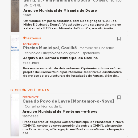
da H.E.D. - em Miranda do Douro
Conselho Técnico
SNICPT/IE
Arquivo Municipal de Miranda do Douro
1962
Um volume em pasta castanha, com a designação “C.A.T. da
Hidro Elétrica do Douro”, “Adaptação duma sala para cinema no
estaleiro da H.E.D. - em Miranda do Douro” e, escrito à mão,...
DESTAQUE
EXPEDIENTE
Piscina Municipal, Covilhã
Membro do Conselho
Técnico da Direção dos Serviços de Espetáculos
Arquivo da Câmara Municipal da Covilhã
1965-1969
Processo composto de dois volumes. O primeiro volume reúne o
projeto da Piscina Municipal, Memória Descritiva e Justificativa
do projeto de arquitetura e de Instalação de Águas, além do...
DECISIÓN POLÍTICA EN
EXPEDIENTE
Casa do Povo de Lavre [Montemor-o-Novo]
Conselho Técnico da IE
Arquivo Municipal de Montemor-o-Novo
1957-1965
Processo produzido pela Câmara Municipal de Montemor-o-Novo
(CMMN), contendo correspondência entre a CMMN, a Inspeção
dos Espetáculos, a Delegação em Montemor-o-Novo da Inspeção
dos...