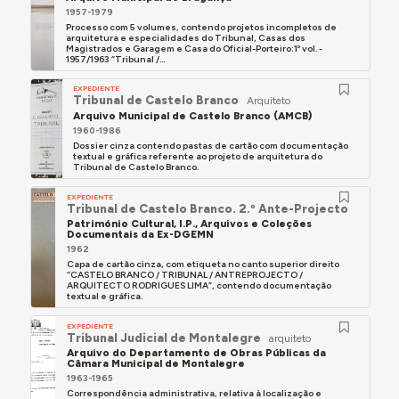
1957-1979
Processo com 5 volumes, contendo projetos incompletos de
arquitetura e especialidades do Tribunal, Casas dos
Magistrados e Garagem e Casa do Oficial-Porteiro:1º vol. -
1957/1963 “Tribunal /...
EXPEDIENTE
Tribunal de Castelo Branco
Arquiteto
Arquivo Municipal de Castelo Branco (AMCB)
1960-1986
Dossier cinza contendo pastas de cartão com documentação
textual e gráfica referente ao projeto de arquitetura do
Tribunal de Castelo Branco.
EXPEDIENTE
Tribunal de Castelo Branco. 2.º Ante-Projecto
Património Cultural, I.P., Arquivos e Coleções
Documentais da Ex-DGEMN
1962
Capa de cartão cinza, com etiqueta no canto superior direito
“CASTELO BRANCO / TRIBUNAL / ANTREPROJECTO /
ARQUITECTO RODRIGUES LIMA”, contendo documentação
textual e gráfica.
EXPEDIENTE
Tribunal Judicial de Montalegre
arquiteto
Arquivo do Departamento de Obras Públicas da
Câmara Municipal de Montalegre
1963-1965
Correspondência administrativa, relativa à localização e