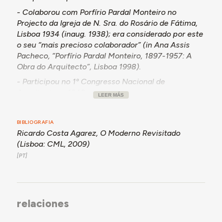
- Colaborou com Porfírio Pardal Monteiro no
Projecto da Igreja de N. Sra. do Rosário de Fátima,
Lisboa 1934 (inaug. 1938); era considerado por este
o seu “mais precioso colaborador” (in Ana Assis
Pacheco, “Porfírio Pardal Monteiro, 1897-1957: A
Obra do Arquitecto”, Lisboa 1998).
- Participou no 1º Congresso Nacional de
Arquitectura, 1948.
LEER MÁS
- Sucedeu a Cotinelli Telmo na Comissão de
Construções Prisionais (CCP, ministérios da Justiça
BIBLIOGRAFIA
e Obras Públicas), para onde foi nomeado
Ricardo Costa Agarez,
O Moderno Revisitado
Arquitecto Vogal em Junho de 1939, onde ficou até
(Lisboa: CML, 2009)
1953. Especializado em arquitectura prisional e
judicial, foi o arquitecto responsável pelos
projectos de construção nova e adaptação de 70
estabelecimentos prisionais de diversa escala
(cadeias comarcãs, cadeias centrais, colónias
relaciones
penais), de 4 estabelecimentos tutelares de
menores e de 48 tribunais distribuídos por todo o