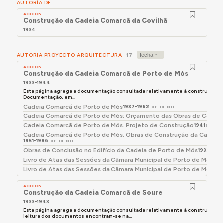
AUTORÍA DE
território nacional. No campo dos edifícios e
estruturas para serviço público, e enquanto
ACCIÓN
Construção da Cadeia Comarcã da Covilhã
arquitecto adjunto de comissões de obras em
1934
edifícios públicos de segurança e controle (para
além da CCP, também coadjuvou as comissões das
AUTORIA PROYECTO ARQUITECTURA
17
Construções da Guarda Fiscal, da Guarda Nacional
ACCIÓN
Republicana e das Alfândegas), Rodrigues Lima
Construção da Cadeia Comarcã de Porto de Mós
projectou um número significativo de edifícios para
1933-1944
Esta página agrega a documentação consultada relativamente à construção d
quartéis e postos destes serviços, para além do
Documentação, em...
edifício-sede da Polícia Judiciária de Lisboa e de
Cadeia Comarcã de Porto de Mós
1937-1962
EXPEDIENTE
estações de rádio e radiotelevisão e outros
Cadeia Comarcã de Porto de Mós: Orçamento das Obras de Conclus
equipamentos, que se somam à sua extensíssima
Cadeia Comarcã de Porto de Mós. Projeto de Construção
1941
EXPEDI
Cadeia Comarcã de Porto de Mós. Obras de Construção da Cadeia
obra construída para promotores privados, em
1951-1986
EXPEDIENTE
campos tão variados quanto a habitação
Obras de Conclusão no Edifício da Cadeia de Porto de Mós
1933-194
multifamiliar ou as casas de espectáculos.
Livro de Atas das Sessões da Câmara Municipal de Porto de Mós (1
Livro de Atas das Sessões da Câmara Municipal de Porto de Mós (
- Por encomenda privada, projectou um importante
conjunto de cinemas e cine-teatros – Cinearte
ACCIÓN
Construção da Cadeia Comarcã de Soure
1938-40, Monumental 1944-50, Cine Messias na
1933-1943
Mealhada, Micaelense em Ponta Delgada 1947-51,
Esta página agrega a documentação consultada relativamente à construção do 
Avenida em Aveiro, Covilhanense, Império em
leitura dos documentos encontram-se na...