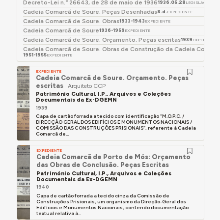
Decreto-Lei n.º 26643, de 28 de maio de 1936
1936.05.28
LEGISLACIÓN
Lagos – além dos Laboratórios Sanitas, Lisboa 1945,
Cadeia Comarcã de Soure. Peças Desenhadas
S.d.
EXPEDIENTE
ou do Hotel Atlântico, Estoril.
Cadeia Comarcã de Soure. Obras
1933-1943
EXPEDIENTE
- Participou no III Congresso da União Internacional
Cadeia Comarcã de Soure
1936-1959
EXPEDIENTE
Cadeia Comarcã de Soure. Orçamento. Peças escritas
dos Arquitectos, Lisboa 1953.
1939
EXPEDIENTE
Cadeia Comarcã de Soure. Obras de Construção da Cadeia Comarc
- Autor dos projectos para o quarteirão
1951-1955
EXPEDIENTE
habitacional da R. Coelho da Rocha 118 a 128, em
EXPEDIENTE
Campo de Ourique, Lisboa 1939.
Cadeia Comarcã de Soure. Orçamento. Peças
escritas
Arquiteto CCP
- Co-autor, com Aníbal da Fonseca, de projectos
Património Cultural, I.P., Arquivos e Coleções
Documentais da Ex-DGEMN
para edifícios de habitação multifamiliar em Lisboa,
1939
no grande conjunto definido pelas ruas Coelho da
Capa de cartão forrada a tecido com identificação “M.O.P.C. /
DIRECÇÃO GERAL DOS EDIFÍCIOS E MONUMENTOS NACIONAIS /
Rocha, Azedo Gneco, Padre Francisco e Sampaio
COMISSÃO DAS CONSTRUÇÕES PRISIONAIS”, referente à Cadeia
Comarcã de...
Bruno, 1955, na Av. General Roçadas 121, 1956, e na
Av. Fontes Pereira de Melo 3, 1957."
EXPEDIENTE
Cadeia Comarcã de Porto de Mós: Orçamento
in Ricardo Costa Agarez,
O Moderno Revisitado
das Obras de Conclusão. Peças Escritas
(Lisboa: CML, 2009), p. 275.
Património Cultural, I.P., Arquivos e Coleções
Documentais da Ex-DGEMN
1940
Capa de cartão forrada a tecido cinza da Comissão de
Construções Prisionais, um organismo da Direção-Geral dos
Edifícios e Monumentos Nacionais, contendo documentação
textual relativa à...