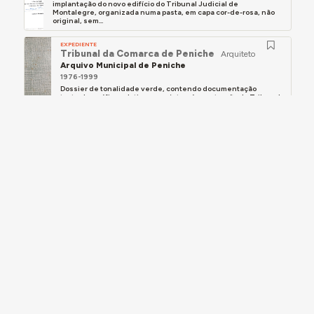
implantação do novo edifício do Tribunal Judicial de
Montalegre, organizada numa pasta, em capa cor-de-rosa, não
original, sem...
EXPEDIENTE
Tribunal da Comarca de Peniche
Arquiteto
Arquivo Municipal de Peniche
1976-1999
Dossier de tonalidade verde, contendo documentação
textual e gráfica relativa ao projeto e à construção do Tribunal
de Peniche.
EXPEDIENTE
Cadeia Comarcã de Soure. Peças Desenhadas
Património Cultural, I.P., Arquivos e Coleções
Documentais da Ex-DGEMN
S.d.
Capa de cartão forrada a tecido com identificação “M.O.P.C. /
DIRECÇÃO GERAL DOS EDIFÍCIOS E MONUMENTOS NACIONAIS /
COMISSÃO DAS CONSTRUÇÕES PRISIONAIS”, referente à Cadeia
Comarcã de...
EXPEDIENTE
Cadeia Comarcã de Castelo Branco: Peças
Desenhadas II
Arquiteto CCP
Património Cultural, I.P., Arquivos e Coleções
Documentais da Ex-DGEMN
S.d.
Capa forrada a tecido, com inscrições impressas “M.O.P.C. /
DIRECÇÃO GERAL DOS EDIFÍCIOS E MONUMENTOS NACIONAIS /
COMISSÃO DAS CONSTRUÇÕES PRISIONAIS / PEÇAS