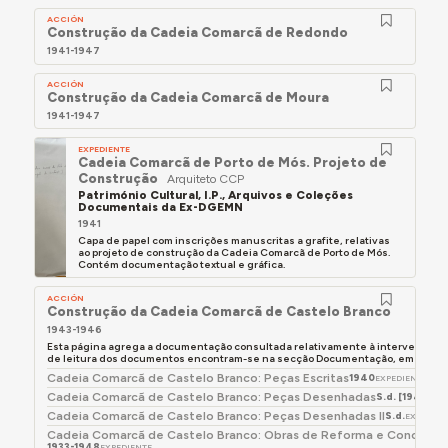
ACCIÓN
Construção da Cadeia Comarcã de Redondo
1941-1947
ACCIÓN
Construção da Cadeia Comarcã de Moura
1941-1947
EXPEDIENTE
Cadeia Comarcã de Porto de Mós. Projeto de
Construção
Arquiteto CCP
Património Cultural, I.P., Arquivos e Coleções
Documentais da Ex-DGEMN
1941
Capa de papel com inscrições manuscritas a grafite, relativas
ao projeto de construção da Cadeia Comarcã de Porto de Mós.
Contém documentação textual e gráfica.
ACCIÓN
Construção da Cadeia Comarcã de Castelo Branco
1943-1946
Esta página agrega a documentação consultada relativamente à intervenção 
de leitura dos documentos encontram-se na secção Documentação, em baixo.
Cadeia Comarcã de Castelo Branco: Peças Escritas
1940
EXPEDIENTE
Cadeia Comarcã de Castelo Branco: Peças Desenhadas
S.d. [1940]
EXP
Cadeia Comarcã de Castelo Branco: Peças Desenhadas II
S.d.
EXPEDIEN
Cadeia Comarcã de Castelo Branco: Obras de Reforma e Conclusão 
1933-1948
EXPEDIENTE