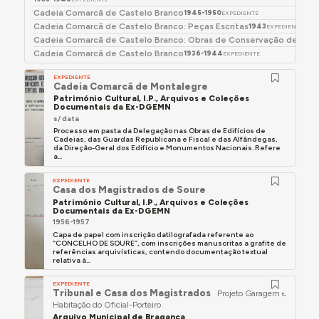
Cadeia Comarcã de Castelo Branco
1945-1950
EXPEDIENTE
Cadeia Comarcã de Castelo Branco: Peças Escritas
1943
EXPEDIENTE
Cadeia Comarcã de Castelo Branco: Obras de Conservação de Ben
Cadeia Comarcã de Castelo Branco
1936-1944
EXPEDIENTE
EXPEDIENTE
Cadeia Comarcã de Montalegre
Património Cultural, I.P., Arquivos e Coleções
Documentais da Ex-DGEMN
s/ data
Processo em pasta da Delegação nas Obras de Edifícios de
Cadeias, das Guardas Republicana e Fiscal e das Alfândegas,
da Direção-Geral dos Edifício e Monumentos Nacionais. Refere
a...
EXPEDIENTE
Casa dos Magistrados de Soure
Património Cultural, I.P., Arquivos e Coleções
Documentais da Ex-DGEMN
1956-1957
Capa de papel com inscrição datilografada referente ao
“CONCELHO DE SOURE”, com inscrições manuscritas a grafite de
referências arquivísticas, contendo documentação textual
relativa à...
EXPEDIENTE
Tribunal e Casa dos Magistrados
Projeto Garagem e
Habitação do Oficial-Porteiro
Arquivo Municipal de Bragança