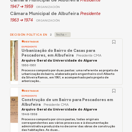
1947
1959
ORGANIZACIÓN
Câmara Municipal de Albufeira
Presidente
1963
1974
ORGANIZACIÓN
DECISIÓN POLÍTICA EN
2
DESTAQUE
EXPEDIENTE
Urbanização do Bairro de Casas para
Pescadores, em Albufeira
Presidente CMA
Arquivo Geral da Universidade do Algarve
1950-1951
Processo composto por duas pastas: uma referente ao projeto de
urbanização do bairro, elaborado pelo engenheiro civil Alberto
da Silveira Ramos, em 1951, e acompanhado pelo projeto de
arborização...
DESTAQUE
EXPEDIENTE
Construção de um Bairro para Pescadores em
Albufeira
Presidente CMA
Arquivo Geral da Universidade do Algarve
1948-1958
Processo composto por cinco pastas, todas originais
correspondentes aos vários processos e à documentação
administrativa produzida no decorrer das obras de construção
das habitações. As duas...