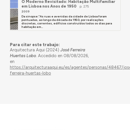
O Moderno Revisitado: Habitação Multifamiliar
em Lisboa nos Anos de 1950
- Co-autor, com João Simões, do projecto do
p. 275
2009
edifício de habitação multifamiliar na R. Padre
Da sinopse:"As ruas e avenidas da cidade de Lisboa foram
António Vieira 8, Lisboa 1958."
pontuadas, ao longo da década de 1950, por realizações
discretas, correntes, edifícios construídos todos os dias para
habitação em...
in Ricardo Costa Agarez,
O Moderno Revisitado
(Lisboa: CML, 2009), p. 275.
Para citar este trabajo:
Arquitectura Aqui (2024)
José Ferreira
Huertas Lobo
. Accedido en 08/08/2026,
en
https://arquitecturaaqui.eu/es/agentes/personas/48467/jos
ferreira-huertas-lobo