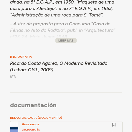
ainda, na 5ª E.G.A.P., em 1950, “Maquete de uma
casa para o Alentejo”; e na 7ª E.G.A.P., em 1953,
“Administração de uma roça para S. Tomé”.
- Autor de proposta para o Concurso “Casa de
Férias no Alto do Rodízio”, publ. in “Arquitectura”
nº23-24, Maio-Junho 1948.
LEER MÁS
- Participou no 1º Congresso Nacional de
Arquitectura, 1948, enquanto tirocinante, onde
BIBLIOGRAFIA
apresentou, com João Simões e Castro Rodrigues,
Ricardo Costa Agarez,
O Moderno Revisitado
a tese “O Alojamento Colectivo”, inserida no “Tema
(Lisboa: CML, 2009)
II – O Problema Português da Habitação”.
- Diplomado pela E.[S.]B.A.L. em 1951.
- Participou no III Congresso da União Internacional
dos Arquitectos, Lisboa 1953.
documentación
- Co-autor, com João Simões, Castro Rodrigues,
Celestino de Castro e Hernâni Gandra, de proposta
de um “Conjunto Residencial para a Av. Estados
RELACIONADO A (DOCUMENTO)
Unidos da América”, publ. in “Arquitectura” nº50-51
DESTAQUE
Novembro-Dezembro 1953, não construído.
BIBLIOGRAFÍA