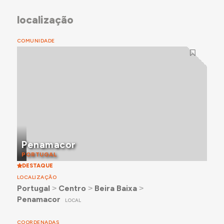
localização
COMUNIDADE
Penamacor
PORTUGAL
DESTAQUE
LOCALIZAÇÃO
Portugal
˃
Centro
˃
Beira Baixa
˃
Penamacor
LOCAL
COORDENADAS