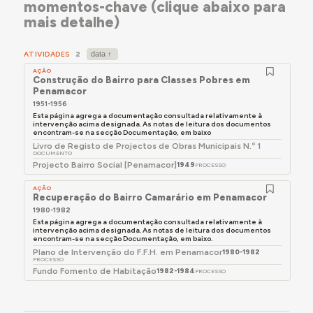
momentos-chave (clique abaixo para
de acesso ao pátio exterior.
mais detalhe)
Algumas habitações mantém a traça antiga,
enquanto outras foram sendo adaptadas e
ATIVIDADES
2
ampliadas, incluindo o acrescento de pisos.
AÇÃO
Construção do Bairro para Classes Pobres em
Penamacor
1951-1956
Esta página agrega a documentação consultada relativamente à
intervenção acima designada. As notas de leitura dos documentos
encontram-se na secção Documentação, em baixo
Livro de Registo de Projectos de Obras Municipais N.º 1
DOCUMENTO
Projecto Bairro Social [Penamacor]
1949
PROCESSO
AÇÃO
Recuperação do Bairro Camarário em Penamacor
1980-1982
Esta página agrega a documentação consultada relativamente à
intervenção acima designada. As notas de leitura dos documentos
encontram-se na secção Documentação, em baixo.
Plano de Intervenção do F.F.H. em Penamacor
1980-1982
PROCESSO
Fundo Fomento de Habitação
1982-1984
PROCESSO