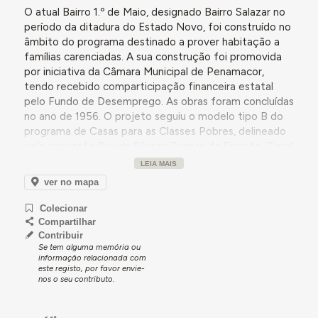
O atual Bairro 1.º de Maio, designado Bairro Salazar no
período da ditadura do Estado Novo, foi construído no
âmbito do programa destinado a prover habitação a
famílias carenciadas. A sua construção foi promovida
por iniciativa da Câmara Municipal de Penamacor,
tendo recebido comparticipação financeira estatal
pelo Fundo de Desemprego. As obras foram concluídas
no ano de 1956. O projeto seguiu o modelo tipo B do
programa de Casas para as Classes Pobres, delineado
pelo arquiteto Ruy da Silveira Borges da Direção-Geral
dos Serviços de Urbanização.
LEIA MAIS
No início da década de 1980, perante a necessidade
ver no mapa
de habitação na sede de concelho, foi elaborado um
Colecionar
esboço para reconversão deste bairro municipal - que
Compartilhar
se encontrava degradado - pelo Fundo de Fomento da
Contribuir
Habitação (FFH). Nessa altura, as casas eram
Se tem alguma memória ou
arrendadas pelo município. No caso de os edifícios
informação relacionada com
este registo, por favor envie-
serem recuperáveis, poderiam ser concedidos
nos o seu contributo.
empréstimos através do Programa para a
Recuperação de Imóveis Degradados (PRID); se tal
não se verificasse, planeava-se a sua demolição, com