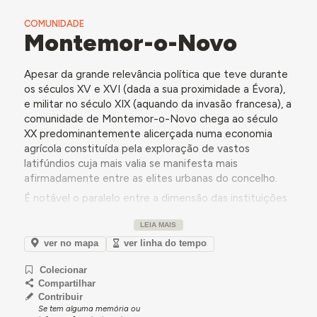
COMUNIDADE
Montemor-o-Novo
Apesar da grande relevância política que teve durante
os séculos XV e XVI (dada a sua proximidade a Évora),
e militar no século XIX (aquando da invasão francesa), a
comunidade de Montemor-o-Novo chega ao século
XX predominantemente alicerçada numa economia
agrícola constituída pela exploração de vastos
latifúndios cuja mais valia se manifesta mais
afirmadamente entre as elites urbanas do concelho.
É notável o paralelo entre a dimensão das instituições
religiosas que se fixaram na antiga povoação
LEIA MAIS
intramuralhas ao longo da sua história e os vários
equipamentos de grande escala que pontuam a cidade
ver no mapa
ver linha do tempo
no século XX, como o
Hospital São João de Deus
, o
Colecionar
Teatro Curvo Semedo
ou a
Sociedade Antiga
Compartilhar
Filarmónica Montemorense "Carlista"
.
Contribuir
Simultaneamente, também fora da urbe algumas
Se tem alguma memória ou