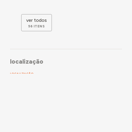
ver todos
56 ITENS
localização
LOCALIZAÇÃO
Portugal
˃
Alentejo
˃
Alentejo Central
˃
Montemor-o-Novo
LOCAL
DISTRITO HISTÓRICO (PT)
Évora
DISTRITO HISTÓRICO (PT)