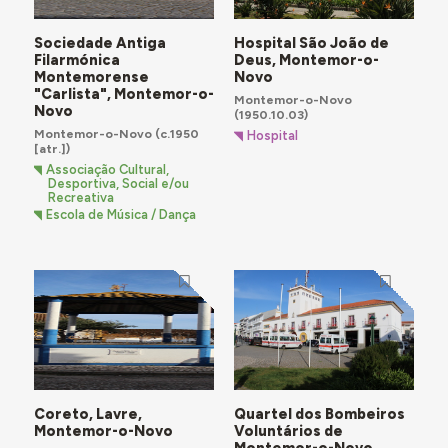
Sociedade Antiga
Hospital São João de
Filarmónica
Deus, Montemor-o-
Montemorense
Novo
"Carlista", Montemor-o-
Montemor-o-Novo
Novo
(1950.10.03)
Montemor-o-Novo
(c.1950
Hospital
[atr.])
Associação Cultural,
Desportiva, Social e/ou
Recreativa
Escola de Música / Dança
Coreto, Lavre,
Quartel dos Bombeiros
Montemor-o-Novo
Voluntários de