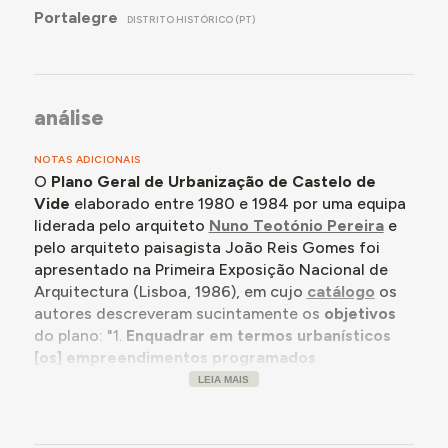
Portalegre
DISTRITO HISTÓRICO (PT)
análise
NOTAS ADICIONAIS
O
Plano Geral de Urbanização de Castelo de
Vide
elaborado entre 1980 e 1984 por uma equipa
liderada pelo arquiteto
Nuno Teotónio Pereira
e
pelo arquiteto paisagista João Reis Gomes foi
apresentado na Primeira Exposição Nacional de
Arquitectura (Lisboa, 1986), em cujo
catálogo
os
autores descreveram sucintamente os
objetivos
do plano: "1.
Enquadrar em termos urbanísticos
[os] empreendimentos programados
(equipamentos e habitação), definindo um sentido
LEIA MAIS
de
reordenamento e expansão
para a vila; 2.
Estruturar uma
estratégia global de defesa e
revalorização do património natural e construído