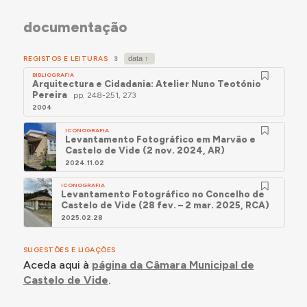
e do seu enquadramento territorial; 3.
documentação
Diagnosticar as
situações de conflito e de
carência
, e propôr
soluções
, no quadro de uma
estrutura urbana consistente,
articulando o
REGISTOS E LEITURAS
3
núcleo antigo com as zonas de expansão e o
BIBLIOGRAFIA
Arquitectura e Cidadania: Atelier Nuno Teotónio
aglomerado com o território envolvente
." (p. 152)
Pereira
pp. 248-251, 273
O plano encontra-se documentado na publicação
2004
Arquitectura e Cidadania: Atelier Nuno Teotónio
ICONOGRAFIA
Pereira
(2004), pp. 248-251
Levantamento Fotográfico em Marvão e
Castelo de Vide (2 nov. 2024, AR)
2024.11.02
ICONOGRAFIA
Levantamento Fotográfico no Concelho de
Castelo de Vide (28 fev. – 2 mar. 2025, RCA)
2025.02.28
SUGESTÕES E LIGAÇÕES
Aceda aqui à
página da Câmara Municipal de
Castelo de Vide
.