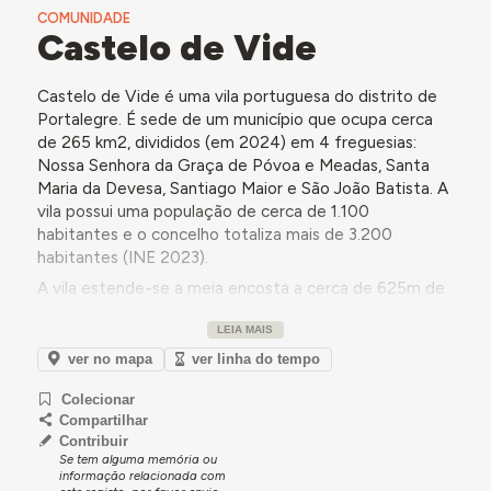
COMUNIDADE
Castelo de Vide
Castelo de Vide é uma vila portuguesa do distrito de
Portalegre. É sede de um município que ocupa cerca
de 265 km2, divididos (em 2024) em 4 freguesias:
Nossa Senhora da Graça de Póvoa e Meadas, Santa
Maria da Devesa, Santiago Maior e São João Batista. A
vila possui uma população de cerca de 1.100
habitantes e o concelho totaliza mais de 3.200
habitantes (INE 2023).
A vila estende-se a meia encosta a cerca de 625m de
altitude numa das colinas da Serra de São Mamede. A
LEIA MAIS
paisagem envolvente é por isso marcada por serras e
por uma falha relacionada com as nascentes
ver no mapa
ver linha do tempo
termominerais da vila. O clima é marcadamente
Colecionar
mediterrânico e parte do concelho está inserida na
Compartilhar
área do Parque Natural da Serra de São Mamede - de
Contribuir
elevado interesse geomorfológico, paisagístico,
Se tem alguma memória ou
faunístico e florístico.
informação relacionada com