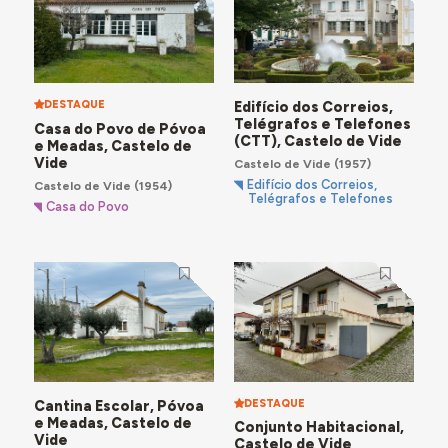
bem como os equipamentos desportivos, a saber o
Pavilhão Gimnodesportivo
e a
Piscina Municipal
. Nas
freguesias, o destaque incide sobre a
Casa do Povo de
Póvoa e Meadas
.
DESTAQUE
Edifício dos Correios,
Telégrafos e Telefones
Casa do Povo de Póvoa
(CTT), Castelo de Vide
e Meadas, Castelo de
Vide
Castelo de Vide
(1957)
Edifício dos Correios,
Castelo de Vide
(1954)
Telégrafos e Telefones
Casa do Povo
Cantina Escolar, Póvoa
DESTAQUE
e Meadas, Castelo de
Conjunto Habitacional,
Vide
Castelo de Vide