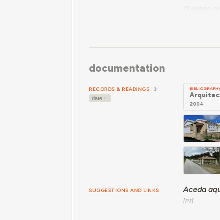
O plano e
248-251
documentation
RECORDS & READINGS
3
BIBLIOGRAPH
Arquitec
2004
Aceda aqu
SUGGESTIONS AND LINKS