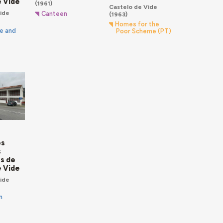
e Vide
(1961)
Castelo de Vide
ide
Canteen
(1963)
Homes for the
e and
Poor Scheme (PT)
e
os
s
s de
e Vide
ide
n