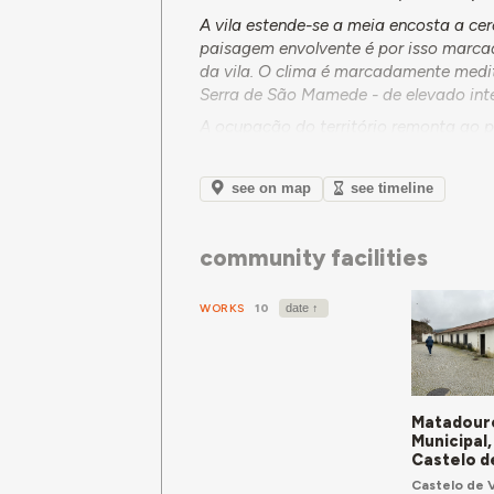
A vila estende-se a meia encosta a c
paisagem envolvente é por isso marca
da vila. O clima é marcadamente medit
Serra de São Mamede - de elevado inter
A ocupação do território remonta ao p
diante. Nesse sentido, o concelho apres
necrópole megalítica dos Coureleiros 
see on map
see timeline
Em termos económicos predominam no c
predominantemente dedicada ao cultivo
hortícolas intensivas, pousio, olival,
community facilities
bovinos e ovinos. O setor terciário, c
concelho.
WORKS
10
No que se refere a equipamentos de ut
nesta plataforma, destacam-se na sed
para Famílias Pobres
, bem como os eq
Municipal
. Nas freguesias, o destaque
Matadour
Municipal,
Castelo d
Castelo de 