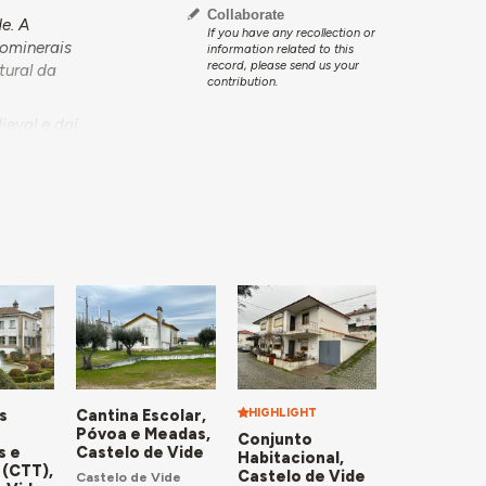
Collaborate
e. A
If you have any recollection or
mominerais
information related to this
record, please send us your
tural da
contribution.
ieval e daí
e, a
cultura
, culturas
o de aves,
ncia no
or pormenor
ro de Casas
a
Piscina
s
Cantina Escolar,
HIGHLIGHT
Póvoa e Meadas,
Conjunto
s e
Castelo de Vide
Habitacional,
 (CTT),
Castelo de Vide
Castelo de Vide