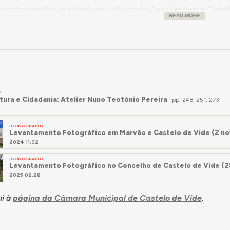
ncontra-se documentado na publicação
Arquitectura e Cidada
READ MORE
Y
tura e Cidadania: Atelier Nuno Teotónio Pereira
pp. 248-251, 273
ICONOGRAPHY
Levantamento Fotográfico em Marvão e Castelo de Vide (2 no
2024.11.02
ICONOGRAPHY
Levantamento Fotográfico no Concelho de Castelo de Vide (28
2025.02.28
i à
página da Câmara Municipal de Castelo de Vide
.