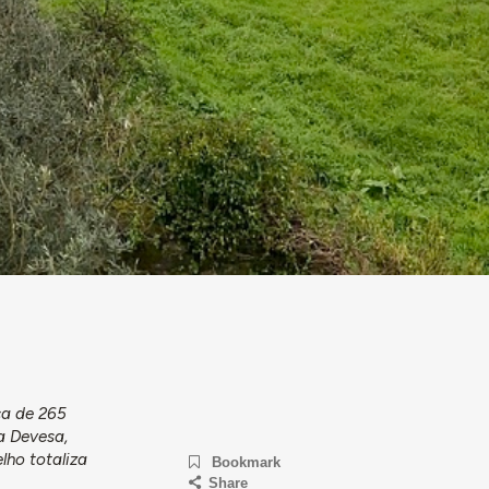
ca de 265
a Devesa,
lho totaliza
Bookmark
Share