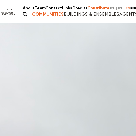
About
Team
Contact
Links
Credits
Contribute
PT
|
ES
|
EN
PE
lities in
 1939-1985
COMMUNITIES
BUILDINGS & ENSEMBLES
AGENT