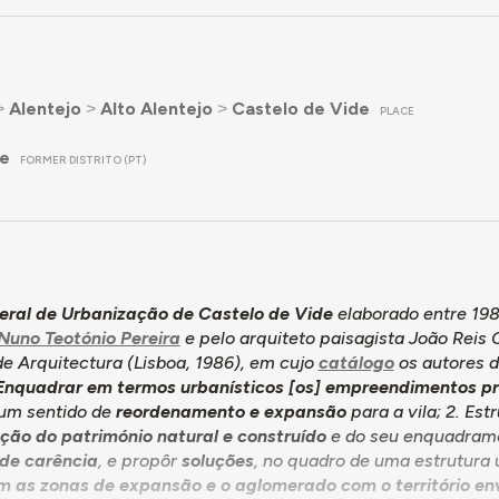
˃
Alentejo
˃
Alto Alentejo
˃
Castelo de Vide
PLACE
re
FORMER DISTRITO (PT)
eral de Urbanização de Castelo de Vide
elaborado entre 198
Nuno Teotónio Pereira
e pelo arquiteto paisagista João Reis
e Arquitectura (Lisboa, 1986), em cujo
catálogo
os autores 
Enquadrar em termos urbanísticos [os] empreendimentos 
 um sentido de
reordenamento e expansão
para a vila; 2. Es
ação do património natural e construído
e do seu enquadramen
 de carência
, e propôr
soluções
, no quadro de uma estrutura
m as zonas de expansão e o aglomerado com o território en