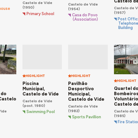
Castelo d
Castelo de Vide
Castelo de Vide
(1950)
Castelo de V
house
(1954)
(1957)
Primary School
Casa do Povo
Post Offic
(Association)
Telephon
Building
HIGHLIGHT
HIGHLIGHT
HIGHLIGHT
Piscina
Pavilhão
e
Quartel d
Municipal,
Desportivo
 do
Bombeiro
Castelo de Vide
Municipal,
Castelo
Voluntário
Castelo de Vide
Castelo de Vide
Castelo d
(post. 1980)
Castelo de Vide
(1982)
Vide
Castelo de V
Swimming Pool
(1985)
Sports Pavillion
Fire Statio