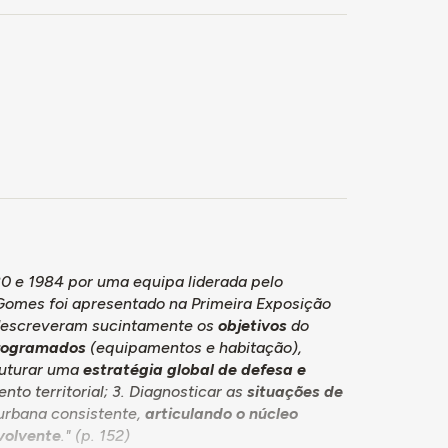
0 e 1984 por uma equipa liderada pelo
 Gomes foi apresentado na Primeira Exposição
descreveram sucintamente os
objetivos
do
programados
(equipamentos e habitação),
truturar uma
estratégia global de defesa e
to territorial; 3. Diagnosticar as
situações de
 urbana consistente,
articulando o núcleo
volvente
." (p. 152)