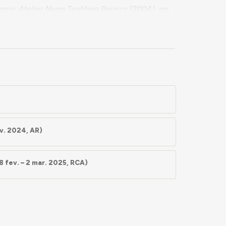
nia: Atelier Nuno Teotónio Pereira
(2004), pp.
v. 2024, AR)
 fev. – 2 mar. 2025, RCA)