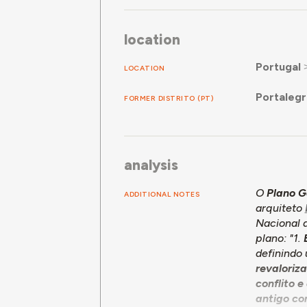
location
Portugal
LOCATION
Portaleg
FORMER DISTRITO (PT)
analysis
O
Plano G
ADDITIONAL NOTES
arquiteto
Nacional d
plano: "1.
definindo
revaloriz
conflito e
antigo co