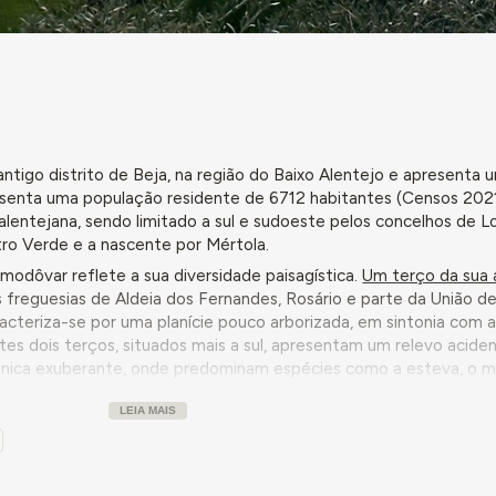
ntigo distrito de Beja, na região do Baixo Alentejo e apresenta 
esenta uma população residente de 6712 habitantes (Censos 2021
 alentejana, sendo limitado a sul e sudoeste pelos concelhos de Lo
tro Verde e a nascente por Mértola.
modôvar reflete a sua diversidade paisagística.
Um terço da sua 
s freguesias de Aldeia dos Fernandes, Rosário e parte da União d
cteriza-se por uma planície pouco arborizada, em sintonia com 
antes dois terços, situados mais a sul, apresentam um relevo acide
nica exuberante, onde predominam espécies como a esteva, o m
ompreende as freguesias de Almodôvar e Graça de Padrões, Santa 
LEIA MAIS
 Barnabé, onde se destaca o Pico do Mú, um dos pontos mais alt
assenta predominantemente em atividades ligadas ao setor prim
ação de gado bovino, ovino e suíno constituem as atividades agríc