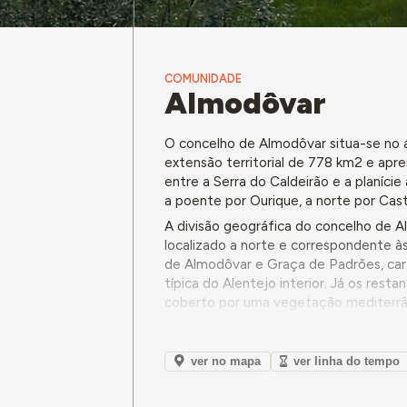
COMUNIDADE
Almodôvar
O concelho de Almodôvar situa-se no a
extensão territorial de 778 km2 e apr
entre a Serra do Caldeirão e a planície
a poente por Ourique, a norte por Cas
A divisão geográfica do concelho de Al
localizado a norte e correspondente à
de Almodôvar e Graça de Padrões, cara
típica do Alentejo interior. Já os rest
coberto por uma vegetação mediterrâ
o sobreiro e a azinheira. Esta área c
Nova e Gomes Aires, Santa Cruz e São
do Caldeirão.
ver no mapa
ver linha do tempo
A economia do concelho de Almodôvar 
cultivo de cereais de sequeiro e a cri