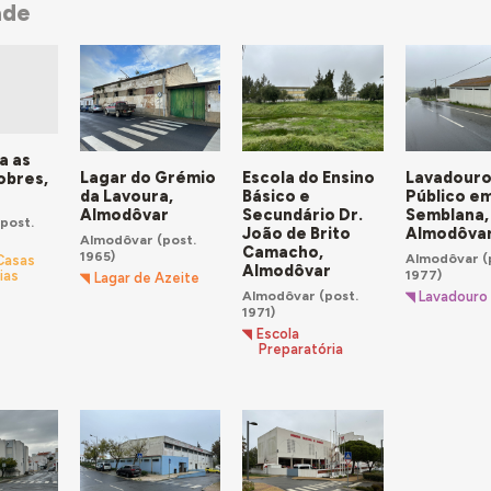
ade
a as
Lagar do Grémio
Escola do Ensino
Lavadour
obres,
da Lavoura,
Básico e
Público e
Almodôvar
Secundário Dr.
Semblana,
post.
João de Brito
Almodôva
Almodôvar
(post.
Camacho,
1965)
Almodôvar
(
 Casas
Almodôvar
1977)
ias
Lagar de Azeite
Almodôvar
(post.
Lavadouro 
1971)
Escola
Preparatória