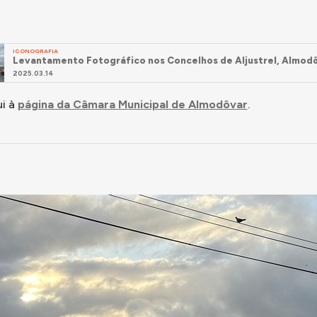
ICONOGRAFIA
Levantamento Fotográfico nos Concelhos de Aljustrel, Almodô
2025.03.14
i à
página da Câmara Municipal de Almodôvar
.