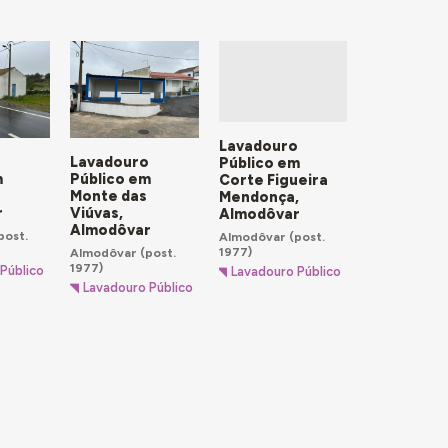
Lavadouro
o
Lavadouro
Público em
m
Público em
Corte Figueira
Monte das
Mendonça,
r
Viúvas,
Almodôvar
Almodôvar
post.
Almodôvar
(post.
1977)
Almodôvar
(post.
1977)
Público
Lavadouro Público
Lavadouro Público