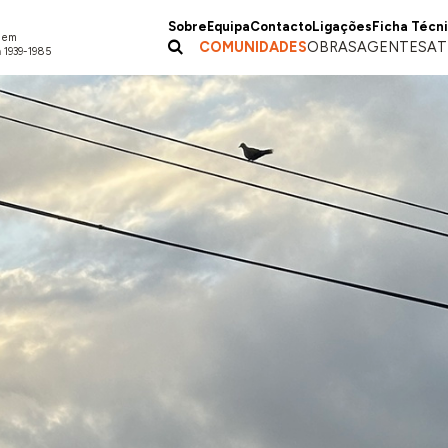
Sobre
Equipa
Contacto
Ligações
Ficha Técn
a em
COMUNIDADES
OBRAS
AGENTES
AT
 1939-1985