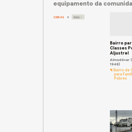
equipamento da comunid
relevância.
OBRAS
9
Bairro par
Classes P
Aljustrel
Almodôvar
(
1948)
Bairro de
para Famíl
Pobres