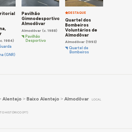
itorial
Pavilhão
DESTAQUE
a
Gimnodesportivo,
Quartel dos
Almodôvar
Bombeiros
na,
Voluntários de
Almodôvar
(c. 1988)
r
Almodôvar
Pavilhão
c. 1984)
Desportivo
Almodôvar
(1993)
Guarda
Quartel de
Bombeiros
na (GNR)
˃
Alentejo
˃
Baixo Alentejo
˃
Almodôvar
LOCAL
ITO HISTÓRICO (PT)