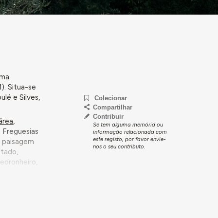
uma
). Situa-se
ulé e Silves,
Colecionar
Compartilhar
Contribuir
área
,
Se tem alguma memória ou
e Freguesias
informação relacionada com
este registo, por favor envie-
a paisagem
nos o seu contributo.
ntado,
edronheiro,
Clara-a-
os da Serra
ário. O
olas de maior