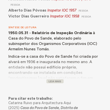
PESSOA
Alberto Dias Póvoas
Inspetor IOC
1957
PESSOA
Victor Dias Guerreiro
Inspetor IOC
1958
PESSOA
SÍNTESE DE LEITURA
1950.05.31
-
Relatório de Inspeção Ordinária
à
Casa do Povo de Sande, elaborado pelo
subinspetor dos Organismos Corporativos (IOC)
Armelim Nunes Tomás.
Indica-se a casa do Povo de Sande foi criada por
alvará em 1936 e inaugurada no mesmo ano. A
entidade
não possui edifício próprio
,
encontrando-se instalada em condições
“modestíssimas [que] não satisfazem o fim em
LEIA MAIS
vista”, já que se compõe de uma divisão dividida
por biombos de madeira para formar três sub-
espaços. Nomeadamente, não existe espaço para
Para citar este trabalho:
instalar o Posto Clínico com material
Catarina Ruivo para Arquitectura Aqui
recentemente adquirido.
Considera-se de
(2025)
Casa do Povo de Sande, Distrito de