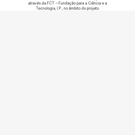
através da FCT – Fundação para a Ciência e a
Tecnologia, I.P., no âmbito do projeto
ArchNeed – The Architecture of Need:
Community Facilities in Portugal 1945-1985
(PTDC/ART-DAQ/6510/2020).
Comunidades
Atividades
Obras
Documentação
Agentes
Artigos e Noticias
Sobre
Ligações
Equipa
Ficha Técnica
Contacto
Contribua
Ecos
Av. Forças Armadas 1649-026 Lisboa