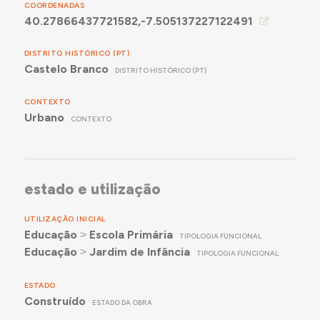
COORDENADAS
40.27866437721582,-7.505137227122491
DISTRITO HISTÓRICO (PT)
Castelo Branco
DISTRITO HISTÓRICO (PT)
CONTEXTO
Urbano
CONTEXTO
estado e utilização
UTILIZAÇÃO INICIAL
Educação
˃
Escola Primária
TIPOLOGIA FUNCIONAL
Educação
˃
Jardim de Infância
TIPOLOGIA FUNCIONAL
ESTADO
Construído
ESTADO DA OBRA