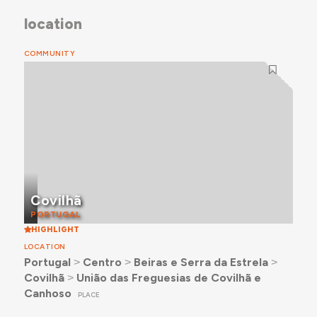
location
COMMUNITY
Covilhã
PORTUGAL
HIGHLIGHT
LOCATION
Portugal
˃
Centro
˃
Beiras e Serra da Estrela
˃
Covilhã
˃
União das Freguesias de Covilhã e
Canhoso
PLACE