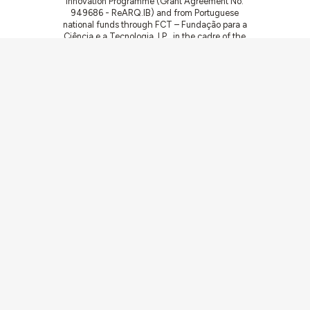
Innovation Programme (Grant Agreement No.
949686 - ReARQ.IB) and from Portuguese
national funds through FCT – Fundação para a
Ciência e a Tecnologia, I.P., in the cadre of the
research project
ArchNeed – The Architecture
of Need: Community Facilities in Portugal
1945-1985
(PTDC/ART-DAQ/6510/2020).
Communities
Activities
Buildings & ensembles
Documentation
Agents
Articles & News
About
Links
Team
Credits
Contact
Contribute