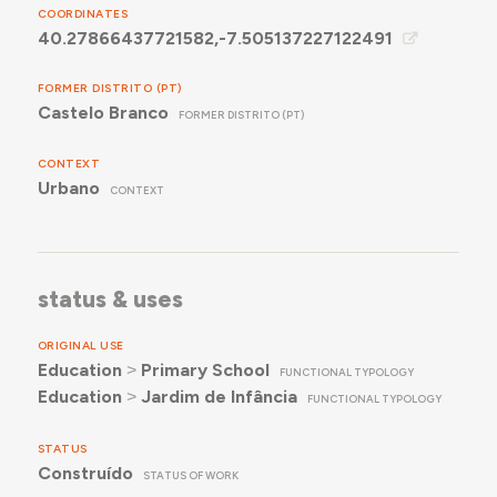
COORDINATES
40.27866437721582,-7.505137227122491
FORMER DISTRITO (PT)
Castelo Branco
FORMER DISTRITO (PT)
CONTEXT
Urbano
CONTEXT
status & uses
ORIGINAL USE
Education
˃
Primary School
FUNCTIONAL TYPOLOGY
Education
˃
Jardim de Infância
FUNCTIONAL TYPOLOGY
STATUS
Construído
STATUS OF WORK