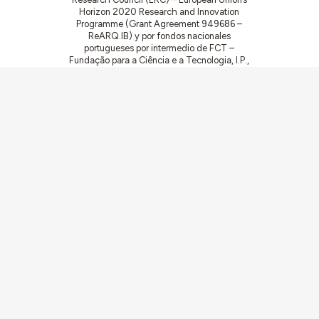
Horizon 2020 Research and Innovation
Programme (Grant Agreement 949686 –
ReARQ.IB) y por fondos nacionales
portugueses por intermedio de FCT –
Fundação para a Ciência e a Tecnologia, I.P.,
en el contexto del proyecto
ArchNeed – The
Architecture of Need: Community Facilities in
Portugal 1945-1985
(PTDC/ART-
DAQ/6510/2020).
Comunidades
Actividades
Edificios y conjuntos
Documentación
Agentes
Artículos y Noticias
Sobre
Conexiones