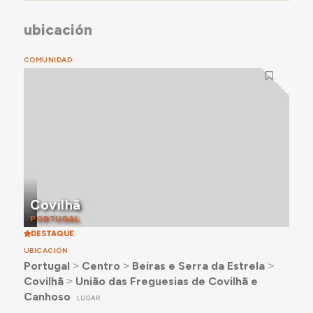
ubicación
COMUNIDAD
Covilhã
PORTUGAL
DESTAQUE
UBICACIÓN
Portugal
˃
Centro
˃
Beiras e Serra da Estrela
˃
Covilhã
˃
União das Freguesias de Covilhã e
Canhoso
LUGAR