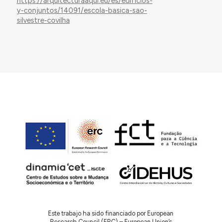
https://arquitecturaaqui.eu/es/edificios-
y-conjuntos/14091/escola-basica-sao-
silvestre-covilha
Este trabajo ha sido financiado por European
Research Council (ERC) – European Union’s