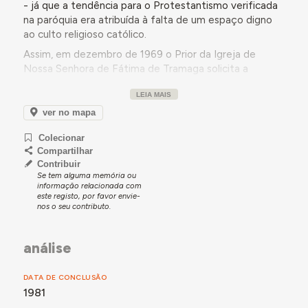
- já que a tendência para o Protestantismo verificada
na paróquia era atribuída à falta de um espaço digno
ao culto religioso católico.
Assim, em dezembro de 1969 o Prior da Igreja de
Nossa Senhora de Fátima de Tramaga solicita a
comparticipação do Estado para a realização de uma
LEIA MAIS
capela e centro paroquial, apresentando o projeto para
obra.
ver no mapa
O projeto, elaborado pelo Arq. António Flores Ribeiro,
Colecionar
através do Secretariado das Novas Igrejas do
Compartilhar
Patriarcado, só viria a ser aprovado em dezembro de
Contribuir
1975, com um orçamento total de 2.600.000$00.
Se tem alguma memória ou
informação relacionada com
Apenas em outubro de 1979 seria autorizada pelo
este registo, por favor envie-
nos o seu contributo.
Ministério das Obras Públicas uma comparticipação no
valor de 1.032.000$00. Em novembro desse mesmo
ano, uma nova comparticipação seria autorizada e
análise
elevaria o valor total do apoio para 1.500.000$00.
A obra seria executada em regime de adminsitração
DATA DE CONCLUSÃO
direta pela Comissão Fabriqueira e os trabalho iniciar-
1981
se-iam a 13.12.1979.