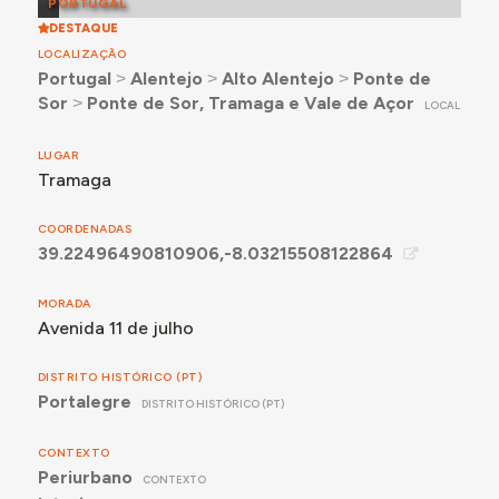
PORTUGAL
DESTAQUE
LOCALIZAÇÃO
Portugal
˃
Alentejo
˃
Alto Alentejo
˃
Ponte de
Sor
˃
Ponte de Sor, Tramaga e Vale de Açor
LOCAL
LUGAR
Tramaga
COORDENADAS
39.22496490810906,-8.03215508122864
MORADA
Avenida 11 de julho
DISTRITO HISTÓRICO (PT)
Portalegre
DISTRITO HISTÓRICO (PT)
CONTEXTO
Periurbano
CONTEXTO