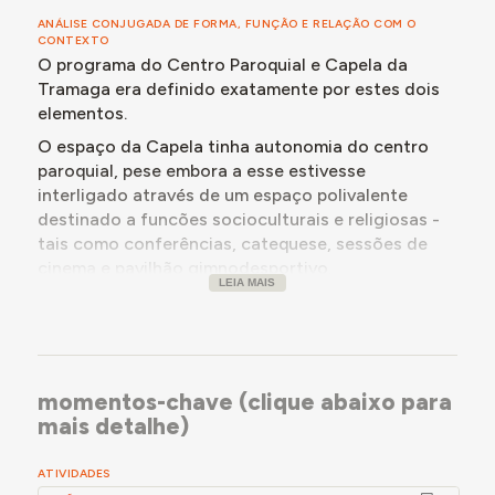
Os trabalhos viriam a ser concluídos a 19.04.1981 -
ANÁLISE CONJUGADA DE FORMA, FUNÇÃO E RELAÇÃO COM O
CONTEXTO
sendo a obra definitivamente entregue apenas em
O programa do Centro Paroquial e Capela da
janeiro de 1986.
Tramaga era definido exatamente por estes dois
elementos.
O espaço da Capela tinha autonomia do centro
paroquial, pese embora a esse estivesse
interligado através de um espaço polivalente
destinado a funcões socioculturais e religiosas -
tais como conferências, catequese, sessões de
cinema e pavilhão gimnodesportivo.
LEIA MAIS
Esta característica condicionou a forma do
santuário e do altar do sacrifício, de forma a
permitir que o celebrante pudesse oficiar voltado
quer no sentido axial da capela, quer de frente
para o maior grupo da assembleia instalada no
momentos-chave (clique abaixo para
salão - nas ocasiões em que este espaço
mais detalhe)
polivalente funcionasse como prolongamento do
espaço sagrado.
ATIVIDADES