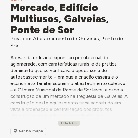
Mercado, Edifício
Multiusos, Galveias,
Ponte de Sor
Posto de Abastecimento de Galveias, Ponte de
Sor
Apesar da reduzida expressão populacional do
aglomerado, com caraterísticas rurais, e da prática
dominante que se verificava à época ser a de
autoabastecimento – em que a criação caseira e o
economato familiar supriam o abastecimento coletivo
– a Câmara Municipal de Ponte de Sor levou a cabo a
construção de um mercado na freguesia de Galveias. A
construção deste equipamento tinha sobretudo em
vista a ordenação e centralização dos produtos
alimentares produzidos pela população, que
beneficiariam as condições de higiene e de espaço – já
LEIA MAIS
que os estabelecimentos de venda de produtos
ver no mapa
alimentares no território eram escassos e