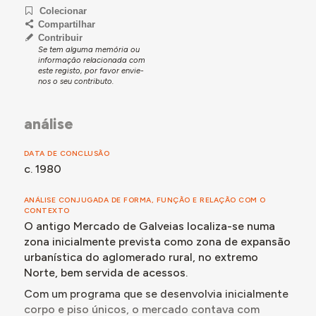
apresentavam instalações precárias.
Colecionar
Compartilhar
Tanto quanto a documentação recolhida e analisada
Contribuir
permite compreender, o processo iniciou-se em 1967
Se tem alguma memória ou
com a visita da 6.ª Zona de Urbanização e Arquitetura
informação relacionada com
este registo, por favor envie-
à freguesia de Galveias para apreciar o terreno onde o
nos o seu contributo.
mercado se viria a construir – numa zona de futura
expansão do aglomerado –, que dá origem à abertura
de um processo provisório na Repartição de
análise
Melhoramentos Urbanos.
Nesse sentido, como forma de proceder ao pedido
DATA DE CONCLUSÃO
formal de comparticipação do Estado para a
c. 1980
construção do mercado, um anteprojeto é elaborado
em novembro de 1968 pelo Arq. José Maria Soares
ANÁLISE CONJUGADA DE FORMA, FUNÇÃO E RELAÇÃO COM O
Borrego, tendo em vista um equipamento que
CONTEXTO
O antigo Mercado de Galveias localiza-se numa
funcionasse com a autonomia necessária e
correspondesse à não necessidade de funcionamento
zona inicialmente prevista como zona de expansão
diário de todas as suas instalações – atendendo às já
urbanística do aglomerado rural, no extremo
referidas características do aglomerado.
Norte, bem servida de acessos.
Em março de 1969, é aberto o processo definitivo e,
Com um programa que se desenvolvia inicialmente
após parecer de diversos serviços, entre os quais a
corpo e piso únicos, o mercado contava com