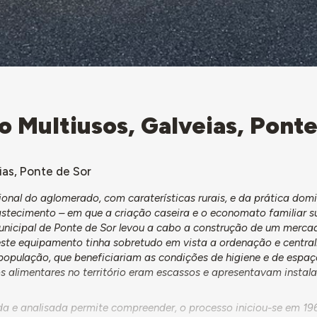
o Multiusos, Galveias, Pont
as, Ponte de Sor
onal do aglomerado, com caraterísticas rurais, e da prática dom
astecimento – em que a criação caseira e o economato familiar 
nicipal de Ponte de Sor levou a cabo a construção de um merca
este equipamento tinha sobretudo em vista a ordenação e centra
população, que beneficiariam as condições de higiene e de espaç
 alimentares no território eram escassos e apresentavam instal
a e analisada permite compreender, o processo iniciou-se em 1