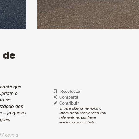
e de
inante que
Recolectar
supriam o
Compartir
do na
Contribuir
lização dos
Si tiene alguna memoria o
o – já que os
información relacionada con
este registro, por favor
ações
envíenos su contributo.
967 com a