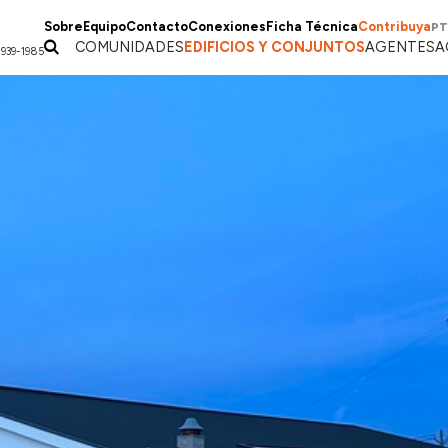
Sobre
Equipo
Contacto
Conexiones
Ficha Técnica
Contribuya
PT
COMUNIDADES
EDIFICIOS Y CONJUNTOS
AGENTES
A
1939-1985