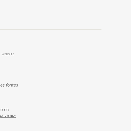
WEBSITE
tes fontes
do en
alveias-