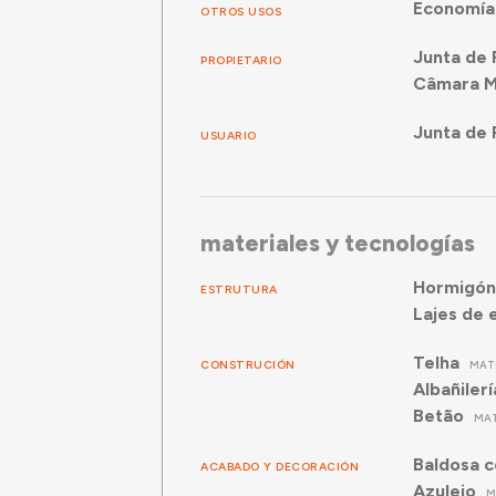
Economía
OTROS USOS
Junta de 
PROPIETARIO
Câmara Mu
Junta de 
USUARIO
materiales y tecnologías
Hormigón
ESTRUTURA
Lajes de 
Telha
CONSTRUCIÓN
MAT
Albañilerí
Betão
MAT
Baldosa 
ACABADO Y DECORACIÓN
Azulejo
M