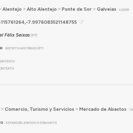
˃
Alentejo
˃
Alto Alentejo
˃
Ponte de Sor
˃
Galveias
LUGAR
4115761264,-7.9976083521148755
l Félix Seixas
re
DISTRITO HISTÓRICO (PT)
ONTEXTO
ONTEXTO
˃
Comercio, Turismo y Servicios
˃
Mercado de Abastos
TI
do
ESTADO DEL EDIFÍCIO O CONJUNTO