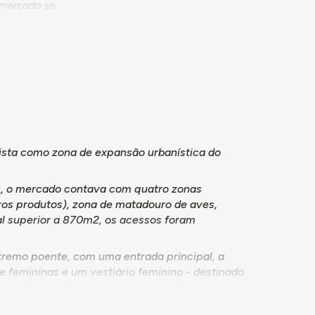
o mercado se
cesso
rução do
 em vista
omerado.
 Direção de
do, enquanto
tarde e dá
ista como zona de expansão urbanística do
mesmo ano, é
elo
s, o mercado contava com quatro zonas
tros produtos), zona de matadouro de aves,
 1975 é
tal superior a 870m2, os acessos foram
 terreno
elevado
tremo poente, com uma entrada principal, a
jeto, mais
 e femininas e um vestiário feminino - destinado
o mesmo ano.
e mulheres. Ainda nesta secção, ficavam
mbro de
venda de carne (e respetivas zonas de apoio à