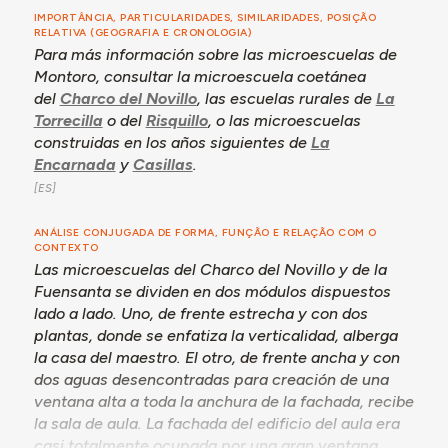
IMPORTÂNCIA, PARTICULARIDADES, SIMILARIDADES, POSIÇÃO
RELATIVA (GEOGRAFIA E CRONOLOGIA)
Para más información sobre las microescuelas de
Montoro, consultar la microescuela coetánea
del
Charco del Novillo
, las escuelas rurales de
La
Torrecilla
o del
Risquillo
, o las microescuelas
construidas en los años siguientes de
La
Encarnada
y
Casillas
.
ANÁLISE CONJUGADA DE FORMA, FUNÇÃO E RELAÇÃO COM O
CONTEXTO
Las microescuelas del Charco del Novillo y de la
Fuensanta se dividen en dos módulos dispuestos
lado a lado. Uno, de frente estrecha y con dos
plantas, donde se enfatiza la verticalidad, alberga
la casa del maestro. El otro, de frente ancha y con
dos aguas desencontradas para creación de una
ventana alta a toda la anchura de la fachada, recibe
la sala de aula. La fachada del edificio del aula era
casi totalmente ocupada por una gran ventana,