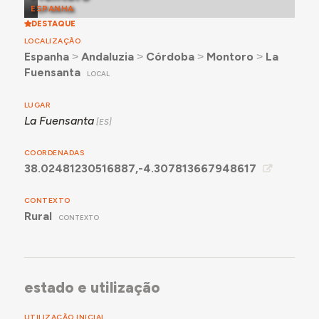
ESPANHA
DESTAQUE
LOCALIZAÇÃO
Espanha
˃
Andaluzia
˃
Córdoba
˃
Montoro
˃
La
Fuensanta
LOCAL
LUGAR
La Fuensanta
COORDENADAS
38.02481230516887,-4.307813667948617
CONTEXTO
Rural
CONTEXTO
estado e utilização
UTILIZAÇÃO INICIAL