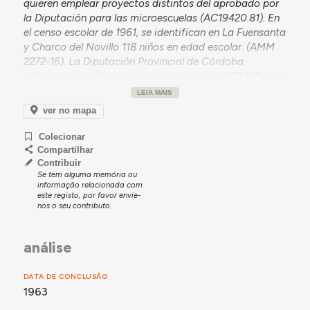
quieren emplear proyectos distintos del aprobado por
la Diputación para las microescuelas (AC19420.81). En
el censo escolar de 1961, se identifican en La Fuensanta
y Charco del Novillo 118 niños en edad escolar. (AMM
2272-16). La Diputación Provincial de Córdoba
subvenciona cada una de las escuelas con 122.160 ptas
(AMM 2272-18).
LEIA MAIS
El terreno de la escuela ha sido donado por los
ver no mapa
hermanos Pérez de Villamiel al Ayuntamiento de
Colecionar
Montoro en 1962 (AMM 2272-19). La escuela estaría
Compartilhar
concluida en el verano de 1963 y la casa para maestros
Contribuir
a 1964.01.27, con proyectos de Ángel Marchena
Se tem alguma memória ou
Rodríguez.
informação relacionada com
este registo, por favor envie-
La escuela y casas para maestros han sido vendidas a
nos o seu contributo.
privados en 1991 (AMM 2477-19), después de la
autorización de desafectación de uso en 1989.
análise
Según el testimonio recogido, esta escuela era mixta y
había casa del profesor. Esta persona comenta que los
DATA DE CONCLUSÃO
niños de esta zona actualmente se escolarizan en Villa
1963
del Río, un municipio que está próximo.