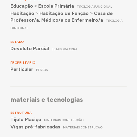
Educação
˃
Escola Primária
TIPOLOGIA FUNCIONAL
Habitação
˃
Habitação de Função
˃
Casa de
Professor/a, Médico/a ou Enfermeiro/a
TIPOLOGIA
FUNCIONAL
ESTADO
Devoluto Parcial
ESTADO DA OBRA
PROPRIETÁRIO
Particular
PESSOA
materiais e tecnologias
ESTRUTURA
Tijolo Maciço
MATERIAIS CONSTRUÇÃO
Vigas pré-fabricadas
MATERIAIS CONSTRUÇÃO