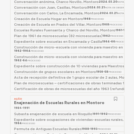
Conversación anónima, Charco Novillo, Montoro
2024.03.20
NOTA DE OB
Conversación con Juan, Casillas, Montoro
2024.03.21
NOTA DE OBSERVAÇÃO
Conversación con Carlos, La Encarnada, Montoro
2024.03.21
NOTA DE OB
Creación de Escuela Hogar en Montoro
1968
PROCESSO
Creación de Escuela en Prados del Villar, Montoro
1968
PROCESSO
Escuelas Rurales Fuensanta y Charco del Novillo, Montoro
1961-1962
P
Plan de 1961 de microescuelas (82 microescuelas)
1962
PROCESSO
Expediente sobre escuelas en Encarnada y Casilla
1964-66
PROCESSO
Construcción de micro-escuela con vivienda para maestro en el pa
1962-1964
PROCESSO
Construcción de micro-escuela con vivienda para maestro en el pago
1962-64
PROCESSO
Expediente sobre construcción de 10 viviendas para Maestros Naci
Construcción de grupos escolares en Montoro
1956-58
PROCESSO
Acta de recepción definitiva de 1 grupo escolar de 2 aulas, Montor
Plan de microescuelas – certificaciones de obras terminadas 1967
1
Certificación de obras de microescuelas del año 1963 (refundición
AÇÃO
Enajenación de Escuelas Rurales en Montoro
1984-1991
Subasta enajenación de escuela en Risquillo
1991-1992
PROCESSO
Expediente sobre ocupaciones de viviendas-escuelas rurales, Mon
1984
PROCESSO
Permuta de Antiguas Escuelas Rurales
1988-1993
PROCESSO