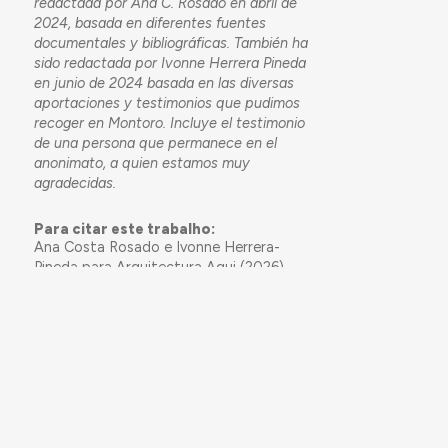
redactada por Ana C. Rosado en abril de
2024, basada en diferentes fuentes
documentales y bibliográficas. También ha
sido redactada por Ivonne Herrera Pineda
en junio de 2024 basada en las diversas
aportaciones y testimonios que pudimos
recoger en Montoro. Incluye el testimonio
de una persona que permanece en el
anonimato, a quien estamos muy
agradecidas.
Para citar este trabalho:
Ana Costa Rosado e Ivonne Herrera-
Pineda para Arquitectura Aqui (2026)
Microescola e Casa para Professor, La
Fuensanta, Montoro
. Acedido em
08/08/2026, em
https://arquitecturaaqui.eu/pt/obras/28132/microescola-
e-casa-para-professor-la-fuensanta-
montoro