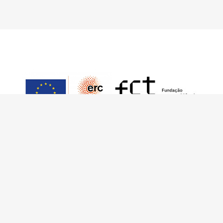
Este trabalho foi financiado pelo European
Research Council (ERC) – European Union’s
Horizon 2020 Research and Innovation
Programme (Grant Agreement 949686 –
ReARQ.IB) e por fundos nacionais portugueses
através da FCT – Fundação para a Ciência e a
Tecnologia, I.P., no âmbito do projeto