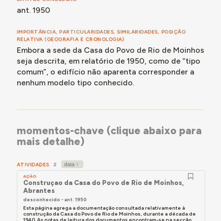
mantinha, em 2024, como lugar de convívio entre a
ant. 1950
população local, embora o tipo de encontros
realizados se tenha alterado ao longo do tempo.
IMPORTÂNCIA, PARTICULARIDADES, SIMILARIDADES, POSIÇÃO
Lembra-se que, quando era jovem, se organizavam
RELATIVA (GEOGRAFIA E CRONOLOGIA)
Embora a sede da Casa do Povo de Rio de Moinhos
frequentemente bailes no salão da Casa do Povo. Esta
moradora contou que os eventos se estendiam até
seja descrita, em relatório de 1950, como de “tipo
altas horas da noite. Estas dinâmicas mudaram, mas o
comum”, o edifício não aparenta corresponder a
espaço continua a ser um ponto de encontro
nenhum modelo tipo conhecido.
importante para a comunidade, onde se realizam
bailes, festas com crianças e se celebram festividades
locais. O edifício continha, no momento da conversa,
um espaço de bar, um espaço de museu e um terraço,
momentos-chave (clique abaixo para
utilizado para eventos durante o verão. O museu exibe
mais detalhe)
elementos relacionados com o rancho local. Esta
moradora também menciona a existência de um posto
médico que foi transferido para uma nova localização.
ATIVIDADES
2
AÇÃO
Construçao da Casa do Povo de Rio de Moinhos,
Abrantes
Para mais detalhes, consultar a secção Momentos-
desconhecido - ant. 1950
chave, abaixo.
Esta página agrega a documentação consultada relativamente à
construção da Casa do Povo de Rio de Moinhos, durante a década de
Para o registo pormenorizado dos testemunhos
1940. As notas de leitura dos documentos encontram-se na secção...