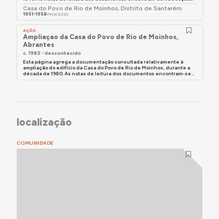
recolhidos sobre a experiência e memórias de uso
Casa do Povo de Rio de Moinhos, Distrito de Santarém
1951-1958
PROCESSO
deste edifício, consultar a secção Documentação,
abaixo.
AÇÃO
Ampliaçao da Casa do Povo de Rio de Moinhos,
Abrantes
c. 1982 - desconhecido
Esta página agrega a documentação consultada relativamente à
ampliação do edifício da Casa do Povo de Rio de Moinhos, durante a
década de 1980. As notas de leitura dos documentos encontram-se...
localização
COMUNIDADE