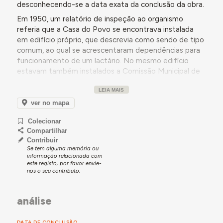
desconhecendo-se a data exata da conclusão da obra.
Em 1950, um relatório de inspeção ao organismo
referia que a Casa do Povo se encontrava instalada
em edifício próprio, que descrevia como sendo de tipo
comum, ao qual se acrescentaram dependências para
funcionamento de um lactário. No mesmo edifício
estavam também instalados a Comissão Municipal de
Assistência e a Caixa de Abono de Família. O relatório
LEIA MAIS
descrevia ainda a variedade de atividades realizadas
pela Casa do Povo, mencionando-se bailes, concertos
ver no mapa
e sessões de cinema educativo - uma das quais
Colecionar
promovida pela Embaixada dos Estados Unidos da
Compartilhar
América, explicando-se que os filhos dos sócios vinham
Contribuir
a usufruir da Colónia de Férias da Foz do Arelho e
Se tem alguma memória ou
referindo-se que a Casa do Povo, conforme era sua
informação relacionada com
este registo, por favor envie-
função principal, prestava assistência médica e
nos o seu contributo.
concedia subsídios de invalidez, de doença e de morte.
Desta acumulação de funções considerava-se que
resultava prestígio para o organismo.
análise
Em conversa com uma utilizadora do edifício, esta
partilhou que a Casa do Povo de Rio de Moinhos se
DATA DE CONCLUSÃO