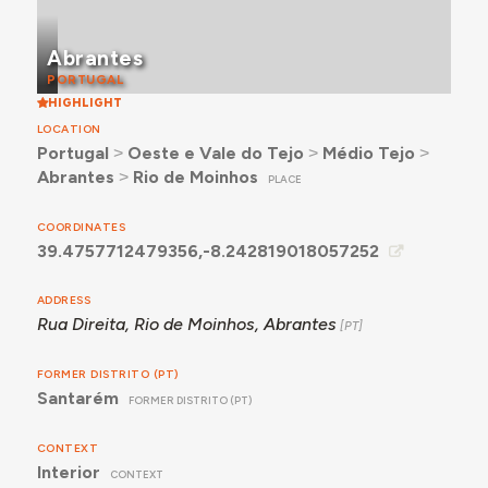
Abrantes
PORTUGAL
HIGHLIGHT
LOCATION
Portugal
˃
Oeste e Vale do Tejo
˃
Médio Tejo
˃
Abrantes
˃
Rio de Moinhos
PLACE
COORDINATES
39.4757712479356,-8.242819018057252
ADDRESS
Rua Direita, Rio de Moinhos, Abrantes
FORMER DISTRITO (PT)
Santarém
FORMER DISTRITO (PT)
CONTEXT
Interior
CONTEXT