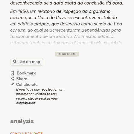
desconhecendo-se a data exata da conclusão da obra.
Em 1950, um relatório de inspeção ao organismo
referia que a Casa do Povo se encontrava instalada
em edifício próprio, que descrevia como sendo de tipo
comum, ao qual se acrescentaram dependências para
funcionamento de um lactário. No mesmo edifício
estavam também instalados a Comissão Municipal de
Assistência e a Caixa de Abono de Família. O relatório
READ MORE
descrevia ainda a variedade de atividades realizadas
pela Casa do Povo, mencionando-se bailes, concertos
see on map
e sessões de cinema educativo - uma das quais
Bookmark
promovida pela Embaixada dos Estados Unidos da
Share
América, explicando-se que os filhos dos sócios vinham
Collaborate
a usufruir da Colónia de Férias da Foz do Arelho e
If you have any recollection or
referindo-se que a Casa do Povo, conforme era sua
information related to this
record, please send us your
função principal, prestava assistência médica e
contribution.
concedia subsídios de invalidez, de doença e de morte.
Desta acumulação de funções considerava-se que
resultava prestígio para o organismo.
analysis
Em conversa com uma utilizadora do edifício, esta
partilhou que a Casa do Povo de Rio de Moinhos se
CONCLUSION DATE