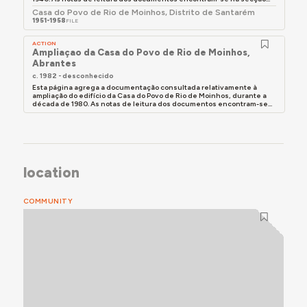
recolhidos sobre a experiência e memórias de uso
Casa do Povo de Rio de Moinhos, Distrito de Santarém
1951-1958
deste edifício, consultar a secção Documentação,
FILE
abaixo.
ACTION
Ampliaçao da Casa do Povo de Rio de Moinhos,
Abrantes
c. 1982 - desconhecido
Esta página agrega a documentação consultada relativamente à
ampliação do edifício da Casa do Povo de Rio de Moinhos, durante a
década de 1980. As notas de leitura dos documentos encontram-se...
location
COMMUNITY