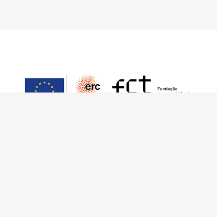
This work has received funding from the
European Research Council (ERC) under the
European Union’s Horizon 2020 Research and
Innovation Programme (Grant Agreement No.
949686 - ReARQ.IB) and from Portuguese
national funds through FCT – Fundação para a
Ciência e a Tecnologia, I.P., in the cadre of the