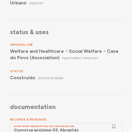
Urbano
CONTEXT
status & uses
ORIGINAL USE
Welfare and Healthcare
˃
Social Welfare
˃
Casa
do Povo (Association)
FUNCTIONAL TYPOLOGY
STATUS
Construído
STATUS OF WORK
documentation
RECORDS & READINGS
NOTE FROM OBSERVATION OR CONVERSATION
Conversa anónima-03, Abrantes