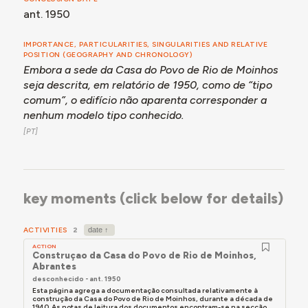
mantinha, em 2024, como lugar de convívio entre a
ant. 1950
população local, embora o tipo de encontros
realizados se tenha alterado ao longo do tempo.
IMPORTANCE, PARTICULARITIES, SINGULARITIES AND RELATIVE
Lembra-se que, quando era jovem, se organizavam
POSITION (GEOGRAPHY AND CHRONOLOGY)
Embora a sede da Casa do Povo de Rio de Moinhos
frequentemente bailes no salão da Casa do Povo. Esta
moradora contou que os eventos se estendiam até
seja descrita, em relatório de 1950, como de “tipo
altas horas da noite. Estas dinâmicas mudaram, mas o
comum”, o edifício não aparenta corresponder a
espaço continua a ser um ponto de encontro
nenhum modelo tipo conhecido.
importante para a comunidade, onde se realizam
bailes, festas com crianças e se celebram festividades
locais. O edifício continha, no momento da conversa,
um espaço de bar, um espaço de museu e um terraço,
utilizado para eventos durante o verão. O museu exibe
key moments (click below for details)
elementos relacionados com o rancho local. Esta
moradora também menciona a existência de um posto
médico que foi transferido para uma nova localização.
ACTIVITIES
2
ACTION
Construçao da Casa do Povo de Rio de Moinhos,
Abrantes
Para mais detalhes, consultar a secção Momentos-
desconhecido - ant. 1950
chave, abaixo.
Esta página agrega a documentação consultada relativamente à
construção da Casa do Povo de Rio de Moinhos, durante a década de
Para o registo pormenorizado dos testemunhos
1940. As notas de leitura dos documentos encontram-se na secção...