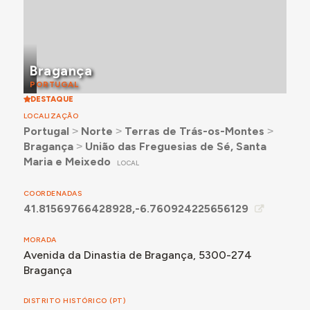
frasqueira, da direção e serviços e da habitação
do guarda, é mais curto e paralelo à estrada. O
primeiro piso é dedicado a instalações de uso da
Adega (frasqueira, refeitório do pessoal e
Bragança
sanitários), o segundo a divisões administrativas e
PORTUGAL
o terceiro à habitação do guarda, incluindo três
DESTAQUE
quartos, sala, cozinha e sanitários.
LOCALIZAÇÃO
Portugal
˃
Norte
˃
Terras de Trás-os-Montes
˃
Bragança
˃
União das Freguesias de Sé, Santa
Maria e Meixedo
LOCAL
COORDENADAS
41.81569766428928,-6.760924225656129
MORADA
Avenida da Dinastia de Bragança, 5300-274
Bragança
DISTRITO HISTÓRICO (PT)