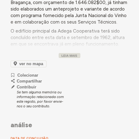
Bragança, com orçamento de 1.646.082$00, já tinham
sido elaborados um anteprojeto e variante de acordo
com programa fornecido pela Junta Nacional do Vinho
e em colaboração com os seus Serviços Técnicos.
O edifício principal da Adega Cooperativa terá sido
concluído entre esta data e setembro de 1962, altura
em que se encontrava já em pleno funcionamento.
Tendo beneficiado de uma colheira superior à
LEIA MAIS
capacidade da adega, assim como de um grande
aumento de associados, a Adega Cooperativa de
ver no mapa
Bragança, SCRL, iniciou, nesta data, a construção de
Colecionar
um edifício anexo. No entanto, por se iniciarem as
Compartilhar
obras sem licença camarária, a adega cooperativa foi
Contribuir
autuada, tendo posteriormente efetuado um pedido
Se tem alguma memória ou
de autorização de construção, a título provisório, de
informação relacionada com
este registo, por favor envie-
um barracão junto à adega, com projeto de António
nos o seu contributo.
Augusto Paradinha.
Ao longo da década de 1960, as instalações da Adega
análise
foram-se expandindo, de acordo com o seu crescente
trabalho. Em 1965, a agora Cooperativa Agrícola da
Terra Fria voltou a sentir a necessidade de expansão,
DATA DE CONCLUSÃO