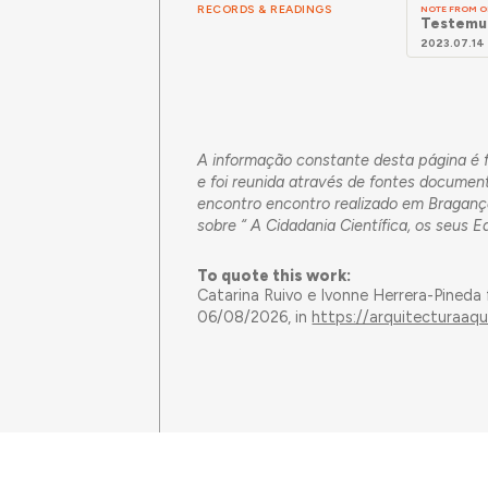
RECORDS & READINGS
NOTE FROM O
Testemu
2023.07.14
A informação constante desta página é fr
e foi reunida através de fontes document
encontro encontro realizado em Bragança
sobre “ A Cidadania Científica, os seus Ed
To quote this work:
Catarina Ruivo e Ivonne Herrera-Pineda
06/08/2026, in
https://arquitecturaaq