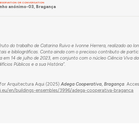
BSERVATION OR CONVERSATION
nho anónimo-03, Bragança
uto do trabalho de Catarina Ruivo e Ivonne Herrera, realizado ao lo
ais e bibliográficas. Conta ainda com o precioso contributo de parti
 em 14 de julho de 2023, em conjunto com o núcleo Ciência Viva da
ifícios Públicos e a sua História”.
 for Arquitectura Aqui (2025)
Adega Cooperativa, Bragança
. Acce
ui.eu/en/buildings-ensembles/3996/adega-cooperativa-braganca