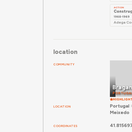
cozinha e 
ACTION
Construç
1968-1969
Adega Coo
location
COMMUNITY
Braga
PORTUGA
HIGHLIGH
Portugal
LOCATION
Meixedo
41.81569
COORDINATES