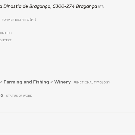
a Dinastia de Bragança, 5300-274 Bragança
FORMER DISTRITO (PT)
ONTEXT
ONTEXT
˃
Farming and Fishing
˃
Winery
FUNCTIONAL TYPOLOGY
do
STATUS OF WORK