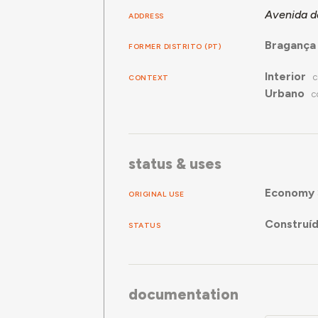
Avenida d
ADDRESS
Bragança
FORMER DISTRITO (PT)
Interior
CONTEXT
C
Urbano
C
status & uses
Economy
ORIGINAL USE
Construí
STATUS
documentation