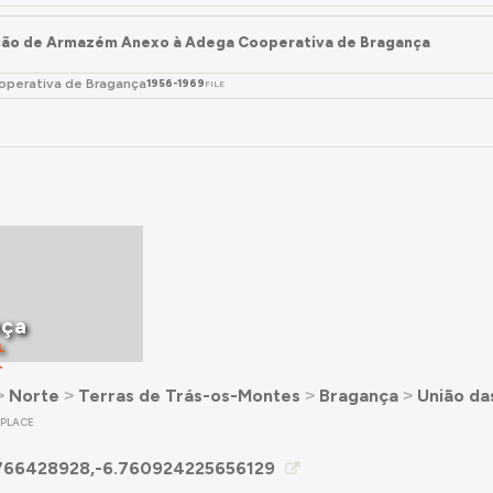
sanitários.
ão de Armazém Anexo à Adega Cooperativa de Bragança
perativa de Bragança
1956-1969
FILE
nça
L
T
˃
Norte
˃
Terras de Trás-os-Montes
˃
Bragança
˃
União da
PLACE
766428928,-6.760924225656129