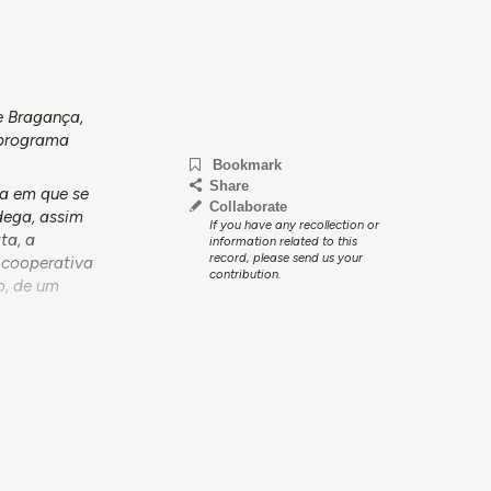
e Bragança,
 programa
Bookmark
Share
ra em que se
Collaborate
dega, assim
If you have any recollection or
ta, a
information related to this
record, please send us your
a cooperativa
contribution.
o, de um
cente
o, desta vez
vinhos
 o projeto
ça
o possível,
fício.