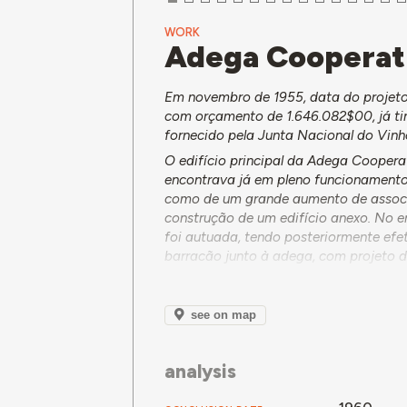
WORK
Adega Cooperat
Em novembro de 1955, data do projeto
com orçamento de 1.646.082$00, já t
fornecido pela Junta Nacional do Vinh
O edifício principal da Adega Cooperat
encontrava já em pleno funcionamento
como de um grande aumento de associa
construção de um edifício anexo. No e
foi autuada, tendo posteriormente efe
barracão junto à adega, com projeto 
Ao longo da década de 1960, as insta
trabalho. Em 1965, a agora Cooperativa
see on map
com a construção de quatro depósitos
engarrafados e engarrafonados para o
de um armazém anexo à adega. Tendo, m
analysis
camarária, as obras foram embargadas
através da documentação, identificar 