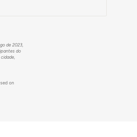
ngo de 2023,
cipantes do
 cidade,
ssed on