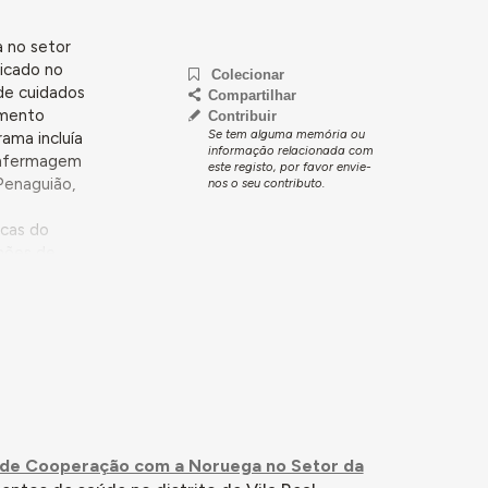
 no setor
licado no
Colecionar
de cuidados
Compartilhar
imento
Contribuir
Se tem alguma memória ou
rama incluía
informação relacionada com
 enfermagem
este registo, por favor envie-
Penaguião,
nos o seu contributo.
icas do
lhões de
o, e
e curativo,
es, cujo
édicos dos
pera,
o com
de Cooperação com a Noruega no Setor da
abricação em