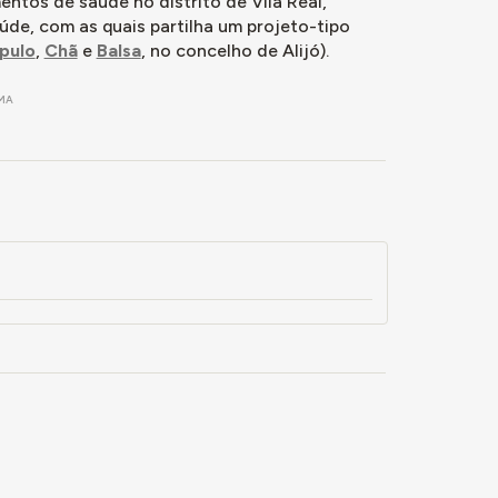
entos de saúde no distrito de Vila Real,
orados
úde, com as quais partilha um projeto-tipo
 resultaria
pulo
,
Chã
e
Balsa
, no concelho de Alijó).
 condições
 com
MA
reção-Geral,
ão
e 1983. Um
haves), Salto
os já
ticas),
Programa de