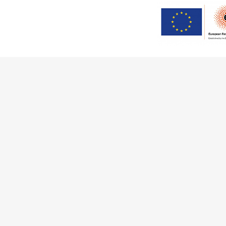
Este trabalho foi financiado
(Grant Agreement 949686 – ReA
no âmbito do projeto
ArchNee
Comunidades
Atividades
So
Obras
Documentação
Eq
Agentes
Artigos e Noticias
Co