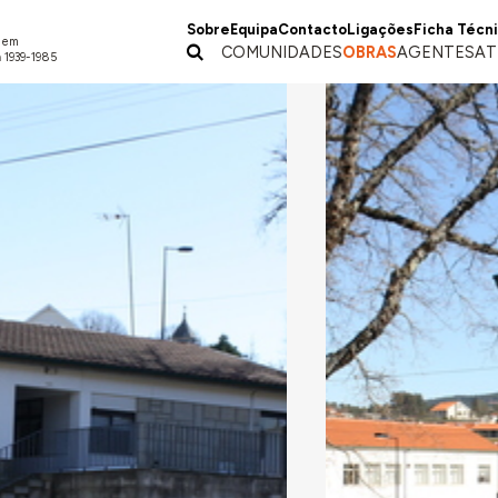
Sobre
Equipa
Contacto
Ligações
Ficha Técn
a em
COMUNIDADES
OBRAS
AGENTES
AT
 1939-1985