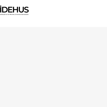
arch and Innovation Programme
Ciência e a Tecnologia, I.P.,
TDC/ART-DAQ/6510/2020).
Av. Forças Armadas 1649-026 Lisboa
contacto@arquitecturaaqui.eu
+351 217 650 499