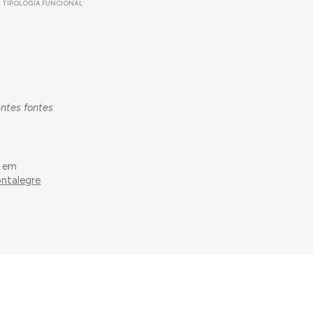
TIPOLOGIA FUNCIONAL
entes fontes
o em
ontalegre