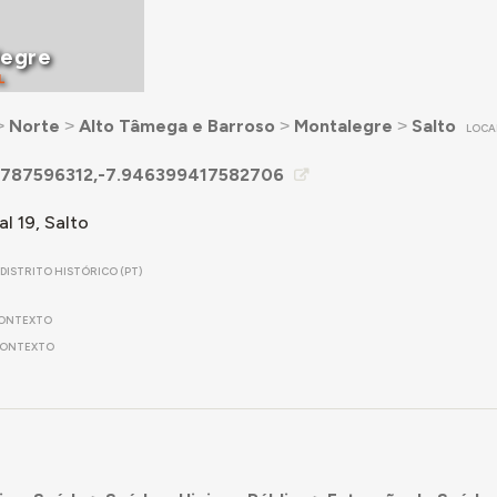
legre
L
˃
Norte
˃
Alto Tâmega e Barroso
˃
Montalegre
˃
Salto
LOCA
787596312,-7.946399417582706
al 19, Salto
DISTRITO HISTÓRICO (PT)
ONTEXTO
ONTEXTO