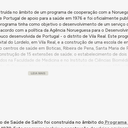
nstruída no âmbito de um programa de cooperação com a Noruega
e Portugal de apoio para a saúde em 1976 e foi oficialmente pub
programa tinha como objetivo o desenvolvimento de um serviço 
e acordo com a política da Agência Norueguesa para o Desenvolv
co desenvolvida de Portugal - o distrito de Vila Real. Este prog
ital do Lordelo, em Vila Real, e a construção de uma escola de
co centros de saúde em Boticas, Ribeira de Pena, Santa Maria de 
construção de 15 extensões de saúde; o estabelecimento de dois
zados na Faculdade de Medicina e no Instituto de Ciências Bioméd
do. O Governo Norueguês prestaria apoio financeiro com 100 mi
e em forma de doação e outra metade como empréstimo sem jur
LEIA MAIS
iam responder às necessidades locais de serviços preventivos e d
m propósito educacional sobre a saúde preventiva. Estas extensõ
ssional de enfermagem em permanência e visitas regulares dos m
ão deveriam ultrapassar os 70m2, compreendendo uma sala de es
ina, laboratório, arrumos e sanitários. Deveriam ainda, de acord
abrico português.
o de Saúde de Salto foi construída no âmbito do
Programa 
ente a construção destes edifícios através de métodos de pré-f