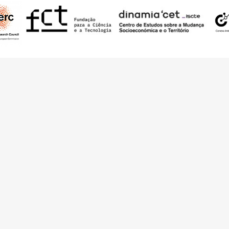
 pelo European Research Council (ERC) – European Union’s Horizon 2020 Rese
RQ.IB) e por fundos nacionais portugueses através da FCT – Fundação para a 
d – The Architecture of Need: Community Facilities in Portugal 1945-1985
(P
bre
Ligações
uipa
Ficha Técnica
ntacto
Contribua