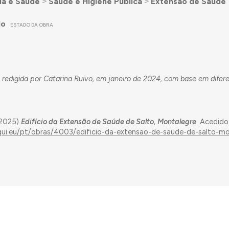
ia e Saúde
˃
Saúde e Higiene Pública
˃
Extensão de Saúde
do
ESTADO DA OBRA
 redigida por Catarina Ruivo, em janeiro de 2024, com base em difer
(2025)
Edifício da Extensão de Saúde de Salto, Montalegre
. Acedid
aqui.eu/pt/obras/4003/edificio-da-extensao-de-saude-de-salto-m