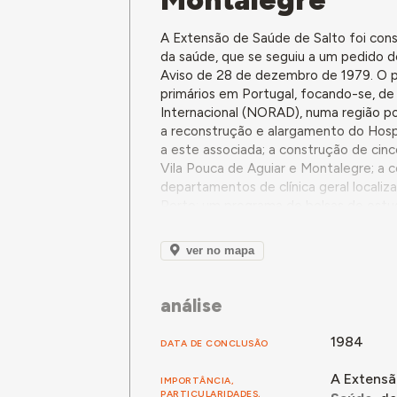
A Extensão de Saúde de Salto foi co
da saúde, que se seguiu a um pedido d
Aviso de 28 de dezembro de 1979. O 
primários em Portugal, focando-se, d
Internacional (NORAD), numa região pou
a reconstrução e alargamento do Hosp
a este associada; a construção de cin
Vila Pouca de Aguiar e Montalegre; a 
departamentos de clínica geral locali
Porto; um programa de bolsas de estu
coroas norueguesas, das quais metad
participaria como entidade consultora.
ver no mapa
As 15 extensões de saúde previstas vir
pretendendo-se ainda que servissem u
análise
serviço seria assegurado por um profi
Centros de Saúde correspondentes, n
1984
consultórios de enfermagem e de medic
DATA DE CONCLUSÃO
indicação da NORAD em 1981, ser de f
A Extensã
IMPORTÂNCIA,
Embora se tenha considerado inicialm
PARTICULARIDADES,