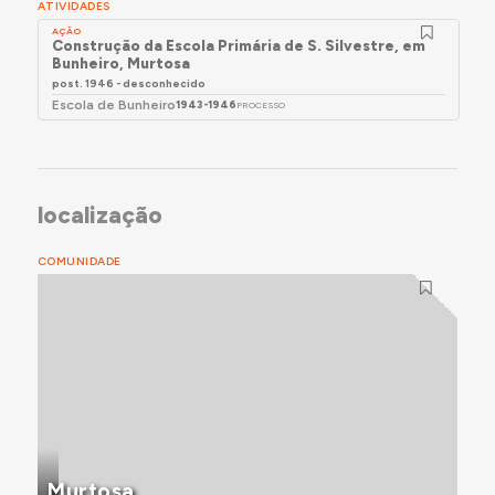
ATIVIDADES
AÇÃO
Construção da Escola Primária de S. Silvestre, em
Bunheiro, Murtosa
post. 1946 - desconhecido
Escola de Bunheiro
1943-1946
PROCESSO
localização
COMUNIDADE
Murtosa