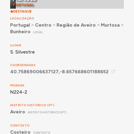
PORTUGAL
DESTAQUE
LOCALIZAÇÃO
Portugal
˃
Centro
˃
Região de Aveiro
˃
Murtosa
˃
Bunheiro
LOCAL
LUGAR
S. Silvestre
COORDENADAS
40.75869006637127,-8.657668601188652
MORADA
N224-2
DISTRITO HISTÓRICO (PT)
Aveiro
DISTRITO HISTÓRICO (PT)
CONTEXTO
Costeiro
CONTEXTO