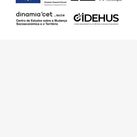
Este trabajo ha sido financiado por European
Research Council (ERC) – European Union’s
Horizon 2020 Research and Innovation
Programme (Grant Agreement 949686 –
ReARQ.IB) y por fondos nacionales
portugueses por intermedio de FCT –
Fundação para a Ciência e a Tecnologia, I.P.,
en el contexto del proyecto
ArchNeed – The
Architecture of Need: Community Facilities in
Portugal 1945-1985
(PTDC/ART-
DAQ/6510/2020).