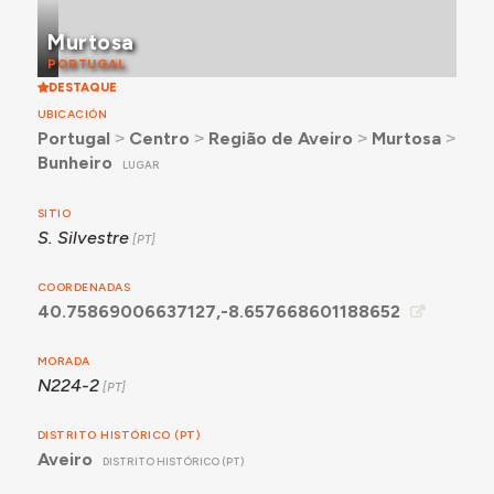
Murtosa
PORTUGAL
DESTAQUE
UBICACIÓN
Portugal
˃
Centro
˃
Região de Aveiro
˃
Murtosa
˃
Bunheiro
LUGAR
SITIO
S. Silvestre
COORDENADAS
40.75869006637127,-8.657668601188652
MORADA
N224-2
DISTRITO HISTÓRICO (PT)
Aveiro
DISTRITO HISTÓRICO (PT)