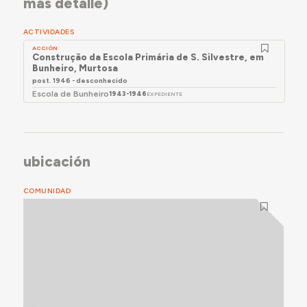
más detalle)
ACTIVIDADES
ACCIÓN
Construção da Escola Primária de S. Silvestre, em
Bunheiro, Murtosa
post. 1946 - desconhecido
Escola de Bunheiro
1943-1946
EXPEDIENTE
ubicación
COMUNIDAD