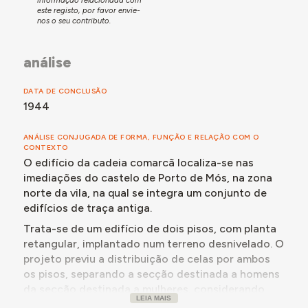
este registo, por favor envie-
O primeiro estudo para o novo edifício, apresentado
nos o seu contributo.
pela Comissão de Construções Prisionais em 1940 e
delineado pelo arquiteto Raul Rodrigues Lima, foi
análise
rejeitado pelo Conselho Superior de Obras Publicas
(CSOP). O estudo aproveitava a parte que já fora,
entretanto, construída por iniciativa da câmara
DATA DE CONCLUSÃO
municipal segundo uma planta que não contemplava os
1944
requisitos impostos pela
reorganização dos serviços
prisionais de 1936
, correspondendo a alicerces e parte
ANÁLISE CONJUGADA DE FORMA, FUNÇÃO E RELAÇÃO COM O
das paredes, o que condicionava alguns aspetos como
CONTEXTO
O edifício da cadeia comarcã localiza-se nas
a dimensão das celas destinadas ao sexo feminino.
Porém, a comissão teve em conta normas como a
imediações do castelo de Porto de Mós, na zona
separação e independência das secções masculina e
norte da vila, na qual se integra um conjunto de
feminina, o isolamento da habitação do carcereiro ou a
edifícios de traça antiga.
inclusão de parlatório como único contacto dos
Trata-se de um edifício de dois pisos, com planta
reclusos com o público. Os reparos do CSOP foram
retangular, implantado num terreno desnivelado. O
atendidos pelos projetistas, que salientaram ser
projeto previu a distribuição de celas por ambos
imprescindível aproveitar o existente dado que o
os pisos, separando a secção destinada a homens
município não possuía meios para adquirir outro terreno
da secção destinada a mulheres, considerando
para realizar outra construção. O Ministro das Obras
LEIA MAIS
que a lotação determinada pelo Ministro da
Públicas, Duarte Pacheco, aprovou o projeto em