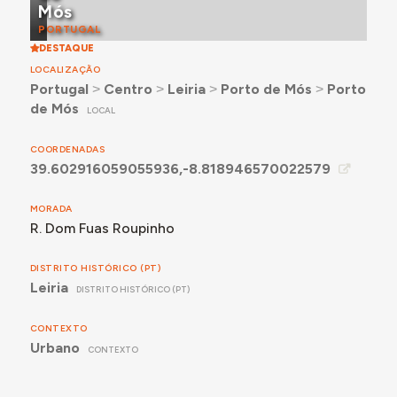
Mós
PORTUGAL
DESTAQUE
LOCALIZAÇÃO
Portugal
˃
Centro
˃
Leiria
˃
Porto de Mós
˃
Porto
de Mós
LOCAL
COORDENADAS
39.602916059055936,-8.818946570022579
MORADA
R. Dom Fuas Roupinho
DISTRITO HISTÓRICO (PT)
Leiria
DISTRITO HISTÓRICO (PT)
CONTEXTO
Urbano
CONTEXTO