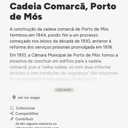
Cadeia Comarcã, Porto
de Mós
A construção da cadeia comarcã de Porto de Mós
terminou em 1944, pondo fim a um processo
começado nos inícios da década de 1930, anterior à
reforma dos serviços prisionais promulgada em 1936.
Em 1933, a Câmara Municipal de Porto de Mós tomou a
iniciativa de construir um edifício para a cadeia
comarcã, pois a “velha cadeia, só com duas infectas
divisões e sem condições de segurança” não respondia
às necessidades e não possuía condições de
segurança. Para a construção foi aproveitado um
LEIA MAIS
subsídio do Ministério da Justiça concedido para
reparação do antigo edifício, ao qual a câmara
ver no mapa
municipal almejou adicionar um subsídio da Direção-
Colecionar
Geral dos Edifícios e Monumentos Nacionais (DGEMN),
Compartilhar
que solicitou em 1934. O terreno foi adquirido a um
Contribuir
particular a baixo custo, na zona de proteção do
Se tem alguma memória ou
castelo de Porto de Mós.
informação relacionada com