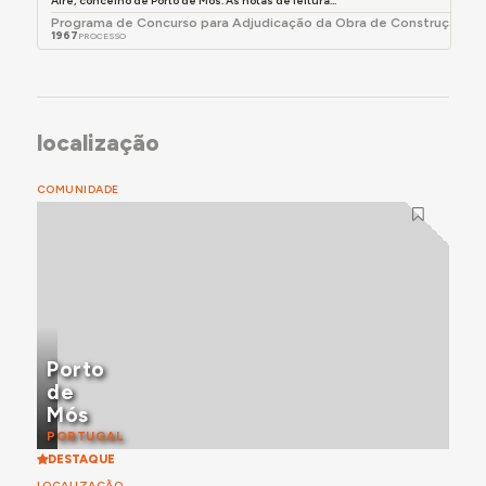
Aire, concelho de Porto de Mós. As notas de leitura...
Programa de Concurso para Adjudicação da Obra de Construção de
1967
PROCESSO
localização
COMUNIDADE
Porto
de
Mós
PORTUGAL
DESTAQUE
LOCALIZAÇÃO