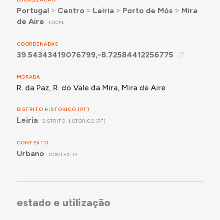
Portugal
˃
Centro
˃
Leiria
˃
Porto de Mós
˃
Mira
de Aire
LOCAL
COORDENADAS
39.54343419076799,-8.72584412256775
MORADA
R. da Paz, R. do Vale da Mira, Mira de Aire
DISTRITO HISTÓRICO (PT)
Leiria
DISTRITO HISTÓRICO (PT)
CONTEXTO
Urbano
CONTEXTO
estado e utilização