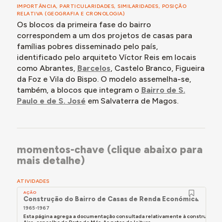
IMPORTÂNCIA, PARTICULARIDADES, SIMILARIDADES, POSIÇÃO
RELATIVA (GEOGRAFIA E CRONOLOGIA)
Os blocos da primeira fase do bairro
correspondem a um dos projetos de casas para
famílias pobres disseminado pelo país,
identificado pelo arquiteto Víctor Reis em locais
como Abrantes,
Barcelos
, Castelo Branco, Figueira
da Foz e Vila do Bispo. O modelo assemelha-se,
também, a blocos que integram o
Bairro de S.
Paulo e de S. José
em Salvaterra de Magos.
momentos-chave (clique abaixo para
mais detalhe)
ATIVIDADES
AÇÃO
Construção do Bairro de Casas de Renda Económica em Mir
1965-1967
Esta página agrega a documentação consultada relativamente à construção, e