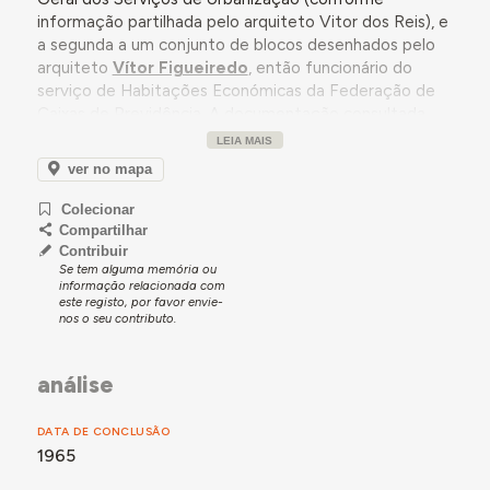
informação partilhada pelo arquiteto Vitor dos Reis), e
a segunda a um conjunto de blocos desenhados pelo
arquiteto
Vítor Figueiredo
, então funcionário do
serviço de Habitações Económicas da Federação de
Caixas de Previdência. A documentação consultada
permitiu identificar que a construção da segunda fase
LEIA MAIS
do bairro foi adjudicada ao concorrente único do
ver no mapa
concurso, Adelino Carreira Soares, em junho de 1967.
Colecionar
Compartilhar
Contribuir
Se tem alguma memória ou
informação relacionada com
este registo, por favor envie-
nos o seu contributo.
análise
DATA DE CONCLUSÃO
1965