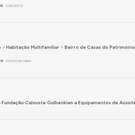
no
CONTEXTO
o
˃
Habitação Multifamiliar
˃
Bairro de Casas do Patrimóni
do
ESTADO DA OBRA
 Fundação Calouste Gulbenkian a Equipamentos de Assistê