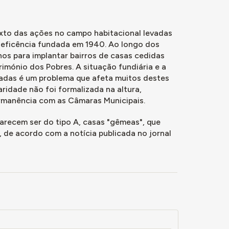
m morador
 moradores
 os atuais
exto das ações no campo habitacional levadas
s depois os
neficência fundada em 1940. Ao longo dos
e para os
os para implantar bairros de casas cedidas
imónio dos Pobres. A situação fundiária e a
ras talvez
adas é um problema que afeta muitos destes
ridade não foi formalizada na altura,
vam aqui. Iam
ermanência com as Câmaras Municipais.
lometro era
arecem ser do tipo A, casas "gêmeas", que
 de acordo com a notícia publicada no jornal