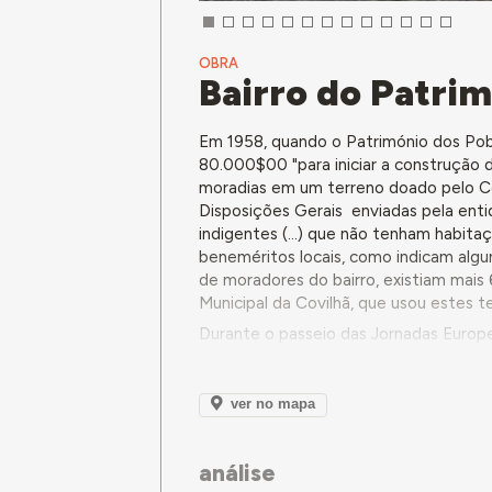
OBRA
Bairro do Patri
Em 1958, quando o Património dos Pobr
80.000$00 "para iniciar a construção 
moradias em um terreno doado pelo Co
Disposições Gerais enviadas pela entid
indigentes (...) que não tenham habita
beneméritos locais, como indicam algun
de moradores do bairro, existiam mai
Municipal da Covilhã, que usou estes 
Durante o passeio das Jornadas Europe
aponta o seguinte: “a história do bair
um industrial que tinha dinheiro e ter
casas para os pobres. Para financiar a 
ver no mapa
Cada um construiu a casa, e colocou o
Padre Américo, que entrou também a a
análise
António Assunção conta uma história 