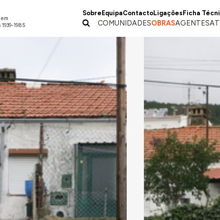
Sobre
Equipa
Contacto
Ligações
Ficha Técn
a em
COMUNIDADES
OBRAS
AGENTES
AT
 1939-1985