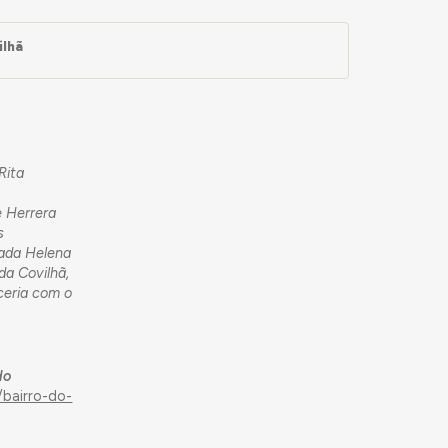
ilhã
Rita
e Herrera
s
hada Helena
da Covilhã,
ceria com o
do
/bairro-do-