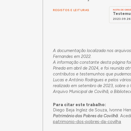
REGISTOS E LEITURAS
NOTA DE OB
Testemun
2023.09.26
A documentação localizada nos arquivos 
Fernandes em 2022.
A informação constante desta página foi 
Pineda em abril de 2024, e foi reunida at
contributos e testemunhos que pudemos 
Lucas e António Rodrigues e pelos vário
realizado em setembro de 2023, sobre o 
Arquivo Municipal de Covilhã, a Bibliotec
Para citar este trabalho:
Diego Beja Inglez de Souza, Ivonne Her
Património dos Pobres da Covilhã
. Ace
patrimonio-dos-pobres-da-covilha