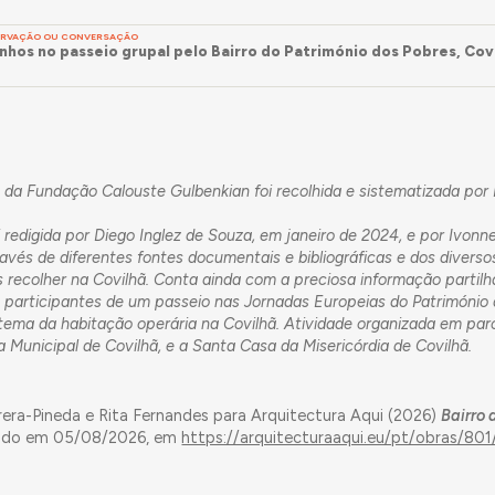
SERVAÇÃO OU CONVERSAÇÃO
hos no passeio grupal pelo Bairro do Património dos Pobres, Cov
da Fundação Calouste Gulbenkian foi recolhida e sistematizada por 
redigida por Diego Inglez de Souza, em janeiro de 2024, e por Ivonn
ravés de diferentes fontes documentais e bibliográficas e dos diverso
recolher na Covilhã. Conta ainda com a preciosa informação partil
s participantes de um passeio nas Jornadas Europeias do Património 
tema da habitação operária na Covilhã. Atividade organizada em par
a Municipal de Covilhã, e a Santa Casa da Misericórdia de Covilhã.
rera-Pineda e Rita Fernandes para Arquitectura Aqui (2026)
Bairro 
dido em 05/08/2026, em
https://arquitecturaaqui.eu/pt/obras/801