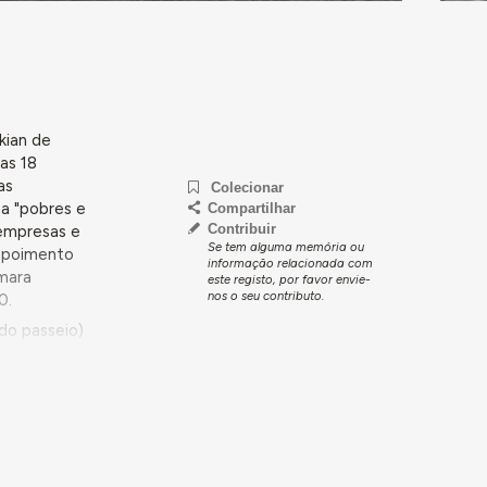
kian de
as 18
as
Colecionar
 a "pobres e
Compartilhar
Contribuir
 empresas e
Se tem alguma memória ou
depoimento
informação relacionada com
âmara
este registo, por favor envie-
nos o seu contributo.
0.
do passeio)
ã, que era
struídas
ribuíram.
 obra do
passado”.
dos