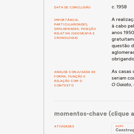
detalhes: em 2014 ou 2015 houve um c
c. 1958
DATA DE CONCLUSÃO
que devia sair da casa num prazo. No e
não podiam vender, mas tinham direito
A realiza
IMPORTÂNCIA,
moradores, segundo o qual podem fica
PARTICULARIDADES,
à cabo pe
sucessores já não podem ficar. Não p
SIMILARIDADES, POSIÇÃO
anos 1950
RELATIVA (GEOGRAFIA E
sucessores.
CRONOLOGIA)
gratuitam
Um participante do passeio diz que no
questão d
trabalhassem nos lanifícios, porque er
aglomerad
Um outro participante do passeio diz “
obrigando
à escola a um quilómetro daqui, à es
difícil”.
As casas 
ANÁLISE CONJUGADA DE
FORMA, FUNÇÃO E
seriam co
RELAÇÃO COM O
O Gaiato
,
CONTEXTO
momentos-chave (clique a
ATIVIDADES
AÇÃO
Construç