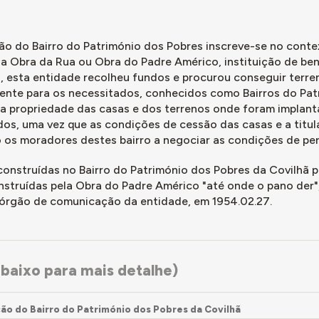
onflito entre os moradores e a Câmara, pois a Câmara disse a u
ntanto, nos estatutos do bairro a doação era vitalícia, então os
 de usufruir. Posteriormente houve um acordo entre a autarquia e
ção do Bairro do Património dos Pobres inscreve-se no cont
r nas casas até ao fim da geração dos que estão atualmente, ma
la Obra da Rua ou Obra do Padre Américo, instituição de be
agam renda, mas à medida que vão falecendo, não há continuidad
, esta entidade recolheu fundos e procurou conseguir terren
ente para os necessitados, conhecidos como Bairros do Patr
 início, quando foram construídas estas casas, as pessoas morado
a propriedade das casas e dos terrenos onde foram implant
a o mais provável na altura dos anos 40 ou 50.
os, uma vez que as condições de cessão das casas e a titula
vi numa fotografia que era terra batida aqui e os meninos brinca
 os moradores destes bairro a negociar as condições de p
cola do Campos Melo. Mas com a chuva ou a neve caminhar um qui
construídas no Bairro do Património dos Pobres da Covilhã p
nstruídas pela Obra do Padre Américo "até onde o pano der",
 órgão de comunicação da entidade, em 1954.02.27.
baixo para mais detalhe)
ão do Bairro do Património dos Pobres da Covilhã