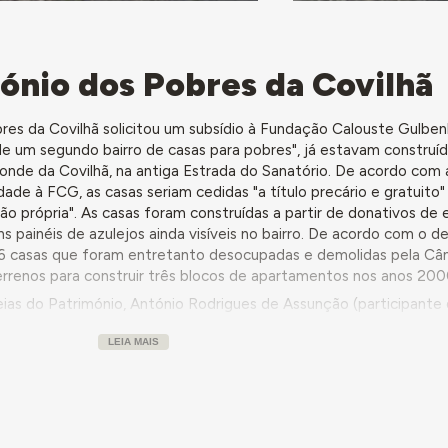
mónio dos Pobres da Covilhã
es da Covilhã solicitou um subsídio à Fundação Calouste Gulben
de um segundo bairro de casas para pobres", já estavam construíd
nde da Covilhã, na antiga Estrada do Sanatório. De acordo com 
ade à FCG, as casas seriam cedidas "a título precário e gratuito"
ção própria". As casas foram construídas a partir de donativos de
s painéis de azulejos ainda visíveis no bairro. De acordo com o 
s 6 casas que foram entretanto desocupadas e demolidas pela C
terrenos para construir três blocos de apartamentos nos anos 200
ias do Património, António Rodrigues de Assunção (participante 
ro inicia-se com um terreno que foi oferecido pelo Conde da Covilh
LEIA MAIS
renos. Ele ofereceu uma área vasta de terreno para nele serem con
construção das casas os outros industriais, alguns da Covilhã, cont
 nome do construtor no muro da casa. Depois envolveu-se nisso a
judar. Isto foi seguramente, na década dos 40 ou 50 do século 
que já conhecíamos de conversas informais e pormenoriza alguns 