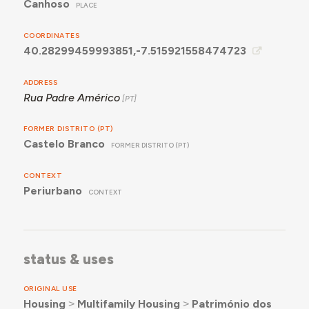
Canhoso
PLACE
COORDINATES
40.28299459993851,-7.515921558474723
ADDRESS
Rua Padre Américo
FORMER DISTRITO (PT)
Castelo Branco
FORMER DISTRITO (PT)
CONTEXT
Periurbano
CONTEXT
status & uses
ORIGINAL USE
Housing
˃
Multifamily Housing
˃
Património dos