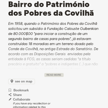
Bairro do Património
dos Pobres da Covilhã
Em 1958, quando o Património dos Pobres da Covilhã
solicitou um subsídio à Fundação Calouste Gulbenkian
de 80.000$00 "para iniciar a construção de um
segundo bairro de casas para pobres", já estavam
construídas 18 moradias em um terreno doado pelo
Conde da Covilhã, na antiga Estrada do Sanatório. De
acordo com as Disposições Gerais enviadas pela
entidade à FCG, as casas seriam cedidas "a título
precário e gratuito" a "pobres e indigentes (...) que não
tenham habitação própria". As casas foram
construídas a partir de donativos de empresas e
READ MORE
beneméritos locais, como indicam alguns painéis de
see on map
azulejos ainda visíveis no bairro. De acordo com o
depoimento de moradores do bairro, existiam mais 6
Bookmark
casas que foram entretanto desocupadas e demolidas
Share
pela Câmara Municipal da Covilhã, que usou estes
Collaborate
If you have any recollection or
terrenos para construir três blocos de apartamentos
information related to this