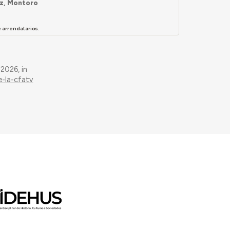
az, Montoro
 arrendatarios.
2026, in
e-la-cfatv