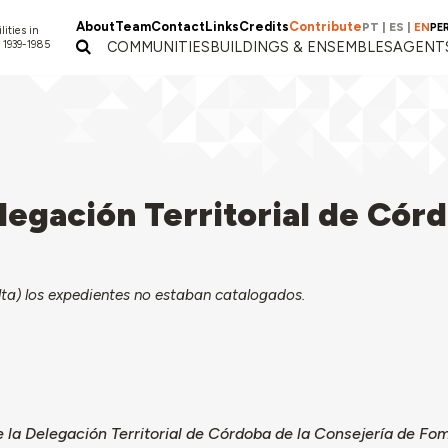
About
Team
Contact
Links
Credits
Contribute
PT
|
ES
|
EN
PE
lities in
 1939-1985
COMMUNITIES
BUILDINGS & ENSEMBLES
AGENT
legación Territorial de Cór
ta) los expedientes no estaban catalogados.
 la Delegación Territorial de Córdoba de la Consejería de Fome