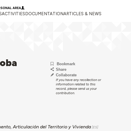
RSONAL AREA
S
ACTIVITIES
DOCUMENTATION
ARTICLES & NEWS
doba
Bookmark
Share
Collaborate
If you have any recollection or
information related to this
record, please send us your
contribution.
nto, Articulación del Territorio y Vivienda