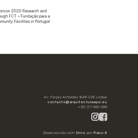
 Horizon 2020 Research and
ugh FCT – Fundação para a
unity Facilities in Portugal
Av. Forças Armadas 1649-026 Lisboa
contacto@arquitecturaaqui.eu
+351 217 650 499
Desenvolvido com
Shiro
por
Plano B