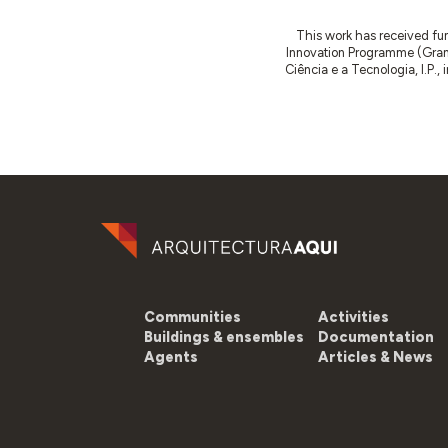
This work has received fu
Innovation Programme (Gran
Ciência e a Tecnologia, I.P.,
Communities
Activities
Buildings & ensembles
Documentation
Agents
Articles & News