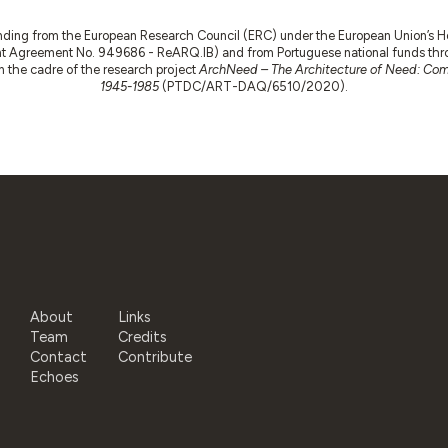
nding from the European Research Council (ERC) under the European Union’s
t Agreement No. 949686 - ReARQ.IB) and from Portuguese national funds thro
 in the cadre of the research project
ArchNeed – The Architecture of Need: Comm
1945-1985
(PTDC/ART-DAQ/6510/2020).
About
Links
Team
Credits
Contact
Contribute
Echoes