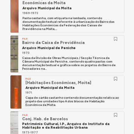
Económicas da Moita
Arquivo Municipal da Moita
1969-1973
Pasta castanha, com etiqueta na lombada, contendo
documentação textual referente à urbanização do Bairro das
Habitações Económicas da Federação das Caixas de
Previdência na Moita,...
FILE
Bairro da Caixa de Previdência
Arquivo Municipal de Peniche
1970
Caixa da Divisão de Obras Municipais / Secção Técnica da
Câmara Municipal de Peniche, contendo quatro pastas com
documentação textual e gráfica sobre os projetos do Bairro de
Pescadores na...
FILE
[Habitações Económicas, Moita]
Arquivo Municipal da Moita
1971
Capa de cartão castanho contendo documentação relativa ao
projeto das unidades tipo A dos blocos de Habitação
Económica da Moita.
FILE
Conj. Hab. de Barcelos
Património Cultural, I.P., Arquivo do Instituto da
Habitação e da Reabilitação Urbana
1973-1977