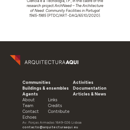
Ciência e a Tecnologia, I.P., in the cadre of the
research project
ArchNeed – The Architecture
of Need: Community Facilities in Portugal
1945-1985
(PTDC/ART-DAQ/6510/2020).
Communities
Activities
Buildings & ensembles
Documentation
Agents
Articles & News
About
Links
Team
Credits
Contact
Contribute
Echoes
Av. Forças Armadas 1649-026 Lisboa
contacto@arquitecturaaqui.eu