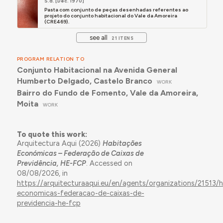
S.d. [Déc. 1970]
Pasta com conjunto de peças desenhadas referentes ao
projeto do conjunto habitacional do Vale da Amoreira
(CRE469).
see all
21 ITENS
PROGRAM RELATION TO
Conjunto Habitacional na Avenida General
Humberto Delgado, Castelo Branco
WORK
Bairro do Fundo de Fomento, Vale da Amoreira,
Moita
WORK
To quote this work:
Arquitectura Aqui (2026)
Habitações
Económicas – Federação de Caixas de
Previdência, HE-FCP
. Accessed on
08/08/2026, in
https://arquitecturaaqui.eu/en/agents/organizations/21513/
economicas-federacao-de-caixas-de-
previdencia-he-fcp