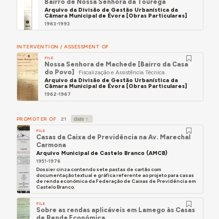
Bairro de Nossa Senhora da Tourega
Arquivo da Divisão de Gestão Urbanística da
Câmara Municipal de Évora [Obras Particulares]
1963-1993
INTERVENTION / ASSESSMENT OF
FILE
Nossa Senhora de Machede [Bairro da Casa
do Povo]
Fiscalização e Assistência Técnica
Arquivo da Divisão de Gestão Urbanística da
Câmara Municipal de Évora [Obras Particulares]
1962-1967
PROMOTER OF
21
FILE
Casas da Caixa de Previdência na Av. Marechal
Carmona
Arquivo Municipal de Castelo Branco (AMCB)
1951-1976
Dossier cinza contendo sete pastas de cartão com
documentação textual e gráfica referente ao projeto para casas
de renda económica da Federação de Caixas de Previdência em
Castelo Branco.
FILE
Sobre as rendas aplicáveis em Lamego às Casas
de Renda Económica