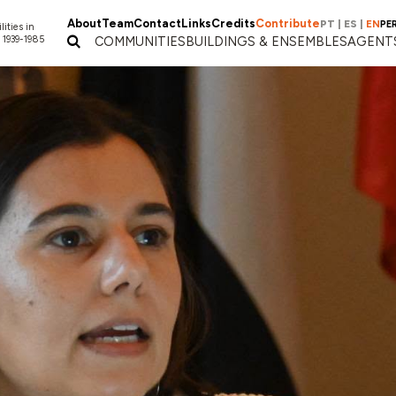
About
Team
Contact
Links
Credits
Contribute
PT
|
ES
|
EN
PE
lities in
 1939-1985
COMMUNITIES
BUILDINGS & ENSEMBLES
AGENT