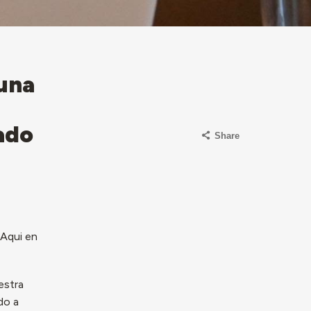
una
ado
Share
 Aqui en
estra
do a