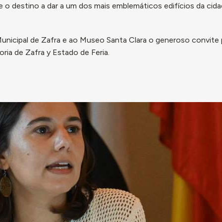
e o destino a dar a um dos mais emblemáticos edifícios da cida
nicipal de Zafra e ao Museo Santa Clara o generoso convite 
oria de Zafra y Estado de Feria.