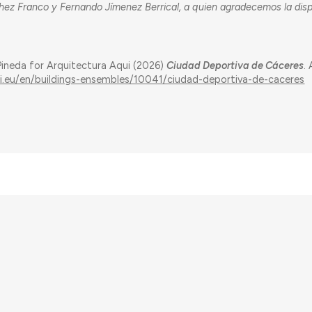
hez Franco y Fernando Jímenez Berrical, a quien agradecemos la disp
Pineda for Arquitectura Aqui (2026)
Ciudad Deportiva de Cáceres
.
ui.eu/en/buildings-ensembles/10041/ciudad-deportiva-de-caceres
nding from the European Research Council (ERC) under the European Union’s