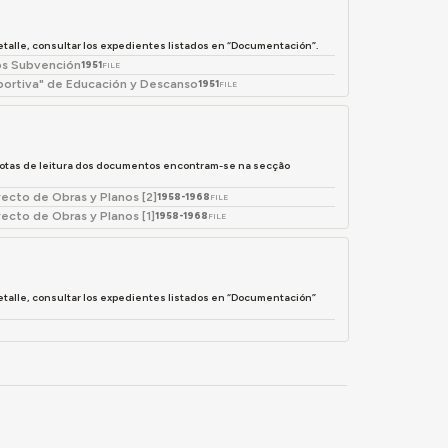
etalle, consultar los expedientes listados en “Documentación”.
tos Subvención
1951
FILE
portiva" de Educación y Descanso
1951
FILE
notas de leitura dos documentos encontram-se na secção
ecto de Obras y Planos [2]
1958-1968
FILE
ecto de Obras y Planos [1]
1958-1968
FILE
etalle, consultar los expedientes listados en “Documentación”