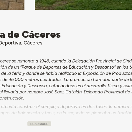
a de Cáceres
Deportiva, Cáceres
ceres se remonta a 1946, cuando la Delegación Provincial de Sin
ción de un "Parque de Deportes de Educación y Descanso" en los t
l de la feria y donde se había realizado la Exposición de Producto
ón de 46.000 metros cuadrados. La promoción formaba parte de l
e Educación y Descanso, enfocándose en el desarrollo físico y cultu
l llevaría por nombre José Sanz Catalán, Delegado Provincial de
construcción.
pretendía construir el complejo deportivo en dos fases: la primer
mpos de baloncesto y tenis; en la segunda se planeaba un frontón
n infantil y obras generales.
El complejo fue proyectado por el arq
READ MORE
ión del proyecto corrió a cargo de la Delegación Nacional de Sindi
ción Provincial y del Gobierno Civil. Según comentó Carlos Sánc