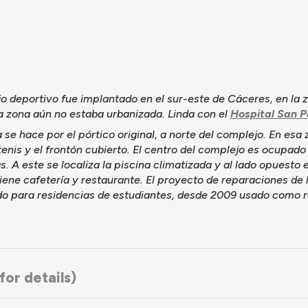
el Ayuntamiento.
o de fútbol fue inaugurado dos años después, el 2 de octubre de
 pista hípica en la "Ciudad Deportiva de Educación y Descanso", 
 Pérez, justificada por la expresión adquirida por ese deporte en 
ra podría contribuir a paliar el paro obrero. Mientras tanto, esa
tizada y un pabellón. En las décadas iniciales también fueron co
jo deportivo fue implantado en el sur-este de Cáceres, en l
las clases populares en verano, un frontón y pistas de tenis.
a zona aún no estaba urbanizada. Linda con el
Hospital San P
a eliminación de vinculación del complejo deportivo al sindicalism
 se hace por el pórtico original, a norte del complejo. En esa 
 General de Deportes de la Junta de Extremadura. El año anterior 
tenis y el frontón cubierto. El centro del complejo es ocupado
Centro de Tecnificación Deportiva por e Consejo Superior de De
. A este se localiza la piscina climatizada y al lado opuesto e
E. n.º 138).
iene cafetería y restaurante. El proyecto de reparaciones de 
ervenciones en los edificios y el complejo, que cuenta con más d
o para residencias de estudiantes, desde 2009 usado como re
, los edificios del conjunto han sido bastante intervenidos y rem
el campo de fútbol y las piscinas exteriores, el pórtico de entrad
 recuerdan su pasado.
or details)