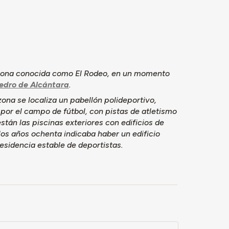
 1949. En
según
la feria de
 zona fue
nstruidas
a zona conocida como El Rodeo, en un momento
edro de Alcántara
.
o. Desde
zona se localiza un pabellón polideportivo,
la ciudad
 por el campo de fútbol, con pistas de atletismo
portes
stán las piscinas exteriores con edificios de
los años ochenta indicaba haber un edificio
e 60.000
sidencia estable de deportistas.
odelados, de
a y parte de