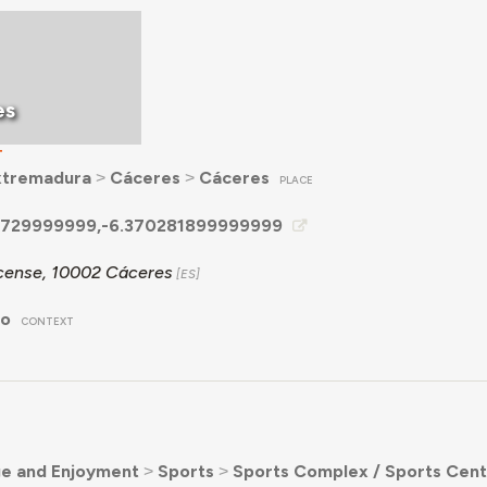
es
T
xtremadura
˃
Cáceres
˃
Cáceres
PLACE
729999999,-6.370281899999999
ocense, 10002 Cáceres
no
CONTEXT
e and Enjoyment
˃
Sports
˃
Sports Complex / Sports Cent