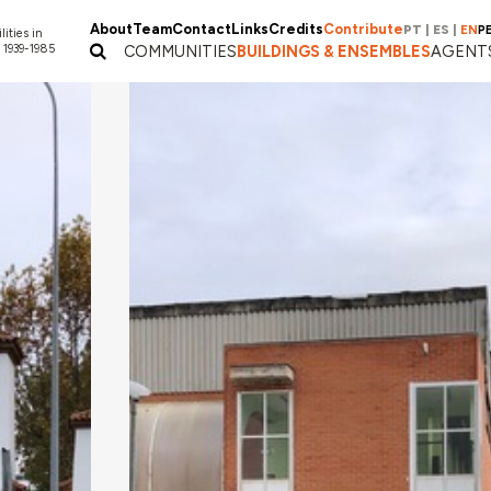
About
Team
Contact
Links
Credits
Contribute
PT
|
ES
|
EN
P
lities in
 1939-1985
COMMUNITIES
BUILDINGS & ENSEMBLES
AGENT