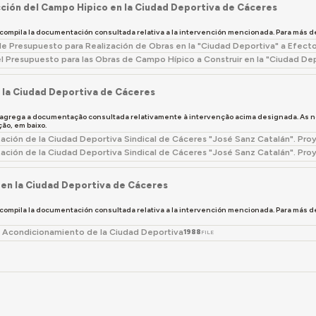
ción del Campo Hipico en la Ciudad Deportiva de Cáceres
 compila la documentación consultada relativa a la intervención mencionada. Para más d
de Presupuesto para Realización de Obras en la "Ciudad Deportiva" a Efec
l Presupuesto para las Obras de Campo Hípico a Construir en la "Ciudad De
 la Ciudad Deportiva de Cáceres
 agrega a documentação consultada relativamente à intervenção acima designada. As 
o, em baixo.
ción de la Ciudad Deportiva Sindical de Cáceres "José Sanz Catalán". Proy
ión de la Ciudad Deportiva Sindical de Cáceres "José Sanz Catalán". Proy
en la Ciudad Deportiva de Cáceres
 compila la documentación consultada relativa a la intervención mencionada. Para más d
 Acondicionamiento de la Ciudad Deportiva
1988
FILE