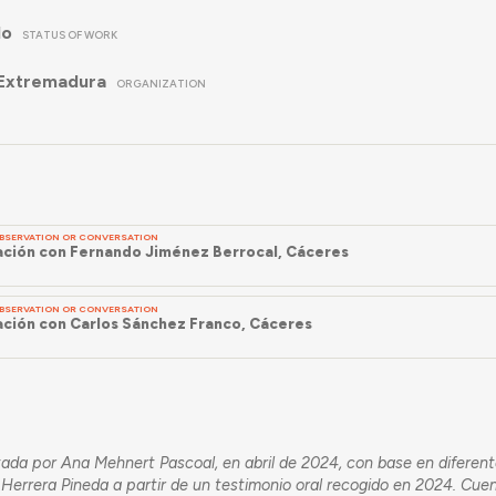
do
STATUS OF WORK
 Extremadura
ORGANIZATION
BSERVATION OR CONVERSATION
ción con Fernando Jiménez Berrocal, Cáceres
BSERVATION OR CONVERSATION
ción con Carlos Sánchez Franco, Cáceres
tada por Ana Mehnert Pascoal, en abril de 2024, con base en diferen
 Herrera Pineda a partir de un testimonio oral recogido en 2024. Cu