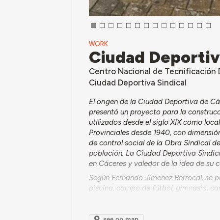
WORK
Ciudad Deportiv
Centro Nacional de Tecnificación 
Ciudad Deportiva Sindical
El origen de la Ciudad Deportiva de Cá
presentó un proyecto para la construc
utilizados desde el siglo XIX como loca
Provinciales desde 1940, con dimensi
de control social de la Obra Sindical d
población. La Ciudad Deportiva Sindica
en Cáceres y valedor de la idea de su 
Según
Fernando Jímenez Berrocal
, se 
piscina, campo de fútbol, gimnasio, ca
del productor/salón de fiestas, un jardí
Fernando Hurtado Collar
. La financiac
Ayuntamiento de Cáceres, de la Diputa
see on map