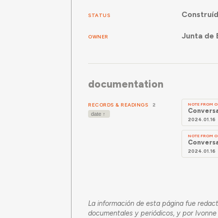
Construí
STATUS
Junta de
OWNER
documentation
RECORDS & READINGS
2
NOTE FROM O
Conversa
2024.01.16
NOTE FROM O
Conversa
2024.01.16
La información de esta página fue redac
documentales y periódicos, y por Ivonne