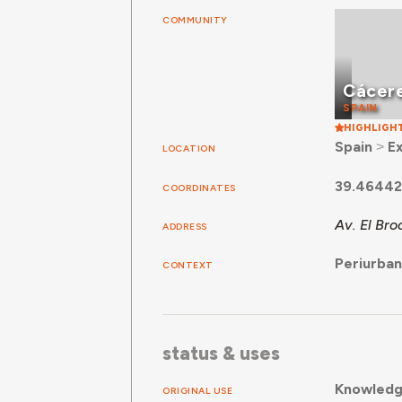
COMMUNITY
Cácer
SPAIN
HIGHLIGH
Spain
˃
E
LOCATION
39.46442
COORDINATES
Av. El Br
ADDRESS
Periurba
CONTEXT
status & uses
Knowledg
ORIGINAL USE