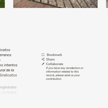
dicatos
errenos
Bookmark
Share
s
Collaborate
os intentos
If you have any recollection or
ral de la
information related to this
 Sindicatos
record, please send us your
contribution.
a englobaba
, un hogar
uitecto
catos, del
hez Franco en