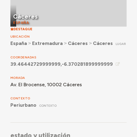
Cáceres
ESPAÑA
DESTAQUE
UBICACIÓN
España
˃
Extremadura
˃
Cáceres
˃
Cáceres
LUGAR
COORDENADAS
39.46442729999999,-6.370281899999999
MORADA
Av. El Brocense, 10002 Cáceres
CONTEXTO
Periurbano
CONTEXTO
estado y utilización