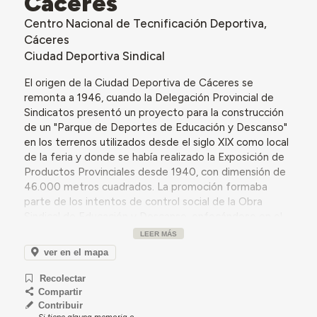
Cáceres
Centro Nacional de Tecnificación Deportiva,
Cáceres
Ciudad Deportiva Sindical
El origen de la Ciudad Deportiva de Cáceres se
remonta a 1946, cuando la Delegación Provincial de
Sindicatos presentó un proyecto para la construcción
de un "Parque de Deportes de Educación y Descanso"
en los terrenos utilizados desde el siglo XIX como local
de la feria y donde se había realizado la Exposición de
Productos Provinciales desde 1940, con dimensión de
46.000 metros cuadrados. La promoción formaba
parte de los intentos de control social de la Obra
Sindical de Educación y Descanso, enfocándose en el
desarrollo físico y cultural de la población. La Ciudad
LEER MÁS
Deportiva Sindical llevaría por nombre José Sanz
ver en el mapa
Catalán, Delegado Provincial de Sindicatos en Cáceres
y valedor de la idea de su construcción.
Recolectar
Compartir
Según
Fernando Jímenez Berrocal
, se pretendía
Contribuir
construir el complejo deportivo en dos fases: la