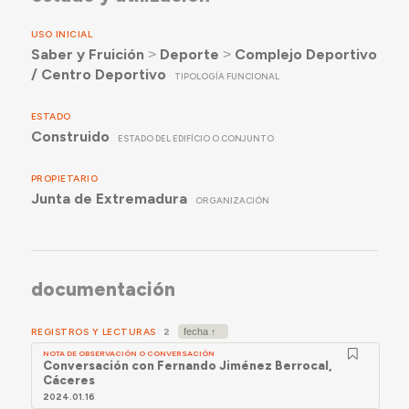
USO INICIAL
Saber y Fruición
˃
Deporte
˃
Complejo Deportivo
/ Centro Deportivo
TIPOLOGÍA FUNCIONAL
ESTADO
Construido
ESTADO DEL EDIFÍCIO O CONJUNTO
PROPIETARIO
Junta de Extremadura
ORGANIZACIÓN
documentación
REGISTROS Y LECTURAS
2
NOTA DE OBSERVACIÓN O CONVERSACIÓN
Conversación con Fernando Jiménez Berrocal,
Cáceres
2024.01.16