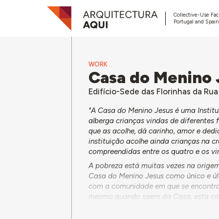
Collective-Use Faci
Portugal and Spain
WORK
Casa do Menino 
Edifício-Sede das Florinhas da Ru
"A Casa do Menino Jesus é uma Institui
alberga crianças vindas de diferentes 
que as acolhe, dá carinho, amor e dedi
instituição acolhe ainda crianças na 
compreendidas entre os quatro e os vi
A pobreza está muitas vezes na origem
Casa do Menino Jesus como único e últ
com a comunidade em que se encontra 
mesmo quando saem da Casa, esta cont
emprego e satisfação de algumas nece