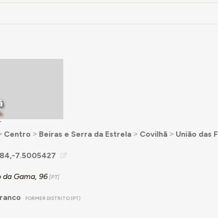
ã
L
T
˃
Centro
˃
Beiras e Serra da Estrela
˃
Covilhã
˃
União das 
84,-7.5005427
 da Gama, 96
Branco
FORMER DISTRITO (PT)