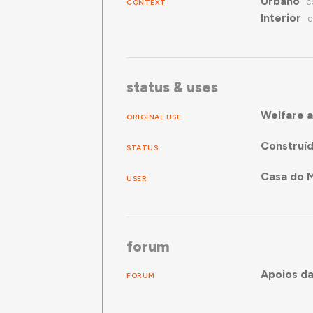
Urbano
CONTEXT
C
Interior
C
status & uses
Welfare a
ORIGINAL USE
Construí
STATUS
Casa do 
USER
forum
Apoios da
FORUM