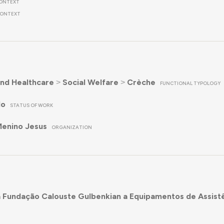
ONTEXT
ONTEXT
nd Healthcare
˃
Social Welfare
˃
Crèche
FUNCTIONAL TYPOLOGY
do
STATUS OF WORK
Menino Jesus
ORGANIZATION
 Fundação Calouste Gulbenkian a Equipamentos de Assistê