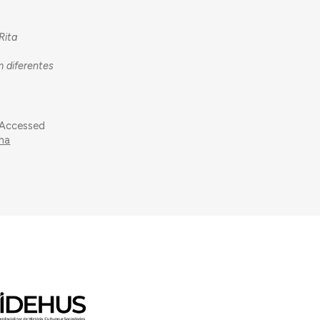
Rita
m diferentes
 Accessed
lha