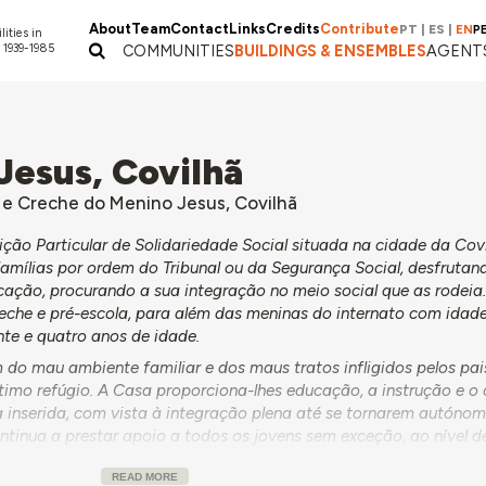
About
Team
Contact
Links
Credits
Contribute
PT
|
ES
|
EN
P
lities in
 1939-1985
COMMUNITIES
BUILDINGS & ENSEMBLES
AGENT
Jesus, Covilhã
a e Creche do Menino Jesus, Covilhã
ção Particular de Solidariedade Social situada na cidade da Covi
famílias por ordem do Tribunal ou da Segurança Social, desfrutan
cação, procurando a sua integração no meio social que as rodeia
creche e pré-escola, para além das meninas do internato com idad
nte e quatro anos de idade.
 do mau ambiente familiar e dos maus tratos infligidos pelos pai
imo refúgio. A Casa proporciona-lhes educação, a instrução e o 
inserida, com vista à integração plena até se tornarem autónom
inua a prestar apoio a todos os jovens sem exceção, ao nível d
ssidades mais urgentes.
READ MORE