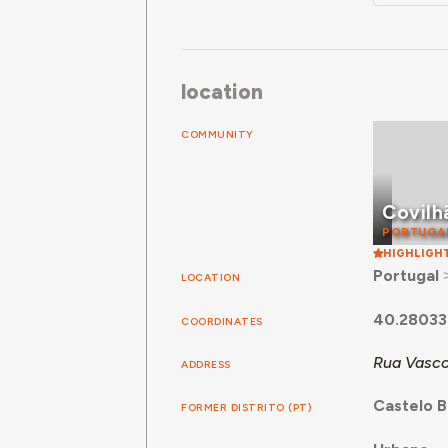
location
COMMUNITY
Covilh
PORTUGA
HIGHLIGH
Portugal
LOCATION
40.28033
COORDINATES
Rua Vasco
ADDRESS
Castelo 
FORMER DISTRITO (PT)