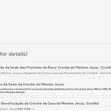
 1918, após o fim da I Guerra Mundial. Filhos de ex-combatentes
rincipal motor para a criação desta instituição que iria acolher 
o homem que atendeu às necessidades sociais desta cidade, pro
 outros covilhanenses fundou "As Florinhas da Rua", criando um
o passa para as instalações que ainda hoje ocupa, as instalações 
sco da Gama. Em 1988, inaugurou-se um novo edifício, contíguo 
o de 2001, a Casa do Menino Jesus tem em funcionamento um proj
tro de Intervenção Social e Psicopedagógica."
10090
)
or details)
e Gulbenkian concedeu sucessivos subsídios à Associação das Fl
omparticipação em obras de reparação, renovação, ampliação e 
ão da Sede das Florinhas da Rua e Creche do Menino Jesus, Covil
Menino Jesus e Hospital da Santa Casa da Misericórdia da Covilhã - Refeit
o da Sede da Creche do Menino Jesus
nicialmente construído foi sucessivamente ampliado entre o final dos anos 1950 e 1960. 
struído para abrigar...
 Beneficiação da Creche da Casa do Menino Jesus, Covilhã
enino Jesus
1965-1986
FILE