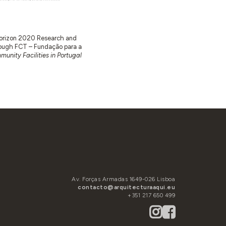
 Horizon 2020 Research and
ugh FCT – Fundação para a
unity Facilities in Portugal
Av. Forças Armadas 1649-026 Lisboa
contacto@arquitecturaaqui.eu
+351 217 650 499