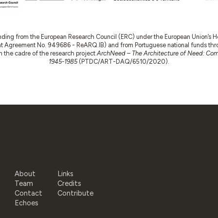
nding from the European Research Council (ERC) under the European Union’s
t Agreement No. 949686 - ReARQ.IB) and from Portuguese national funds thro
 in the cadre of the research project
ArchNeed – The Architecture of Need: Comm
1945-1985
(PTDC/ART-DAQ/6510/2020).
About
Links
Team
Credits
Contact
Contribute
Echoes