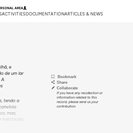
ERSONAL AREA
S
ACTIVITIES
DOCUMENTATION
ARTICLES & NEWS
lhã, e
do de um lar
Bookmark
. A
Share
es
Collaborate
If you have any recollection or
information related to this
s, tendo a
record, please send us your
convívio
contribution.
os, mas,
e habitação,