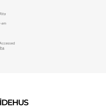
Rita
e em
 Accessed
lha