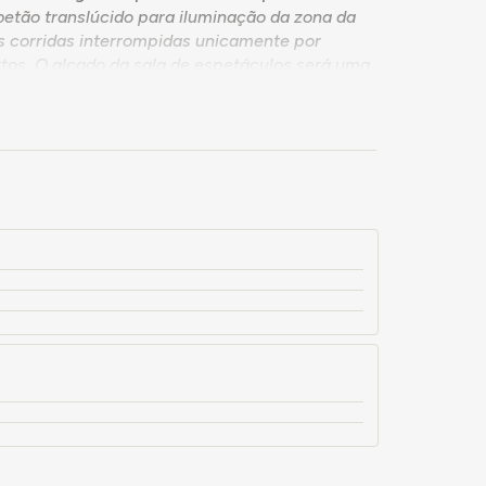
betão translúcido para iluminação da zona da
s corridas interrompidas unicamente por
tos. O alçado da sala de espetáculos será uma
 prolongamento da laje da platéia e fará por
ce com sinceridade a estrutura e a parte
a a entrada principal (um grande vão separado
apainelado de madeira que uma pala protege."