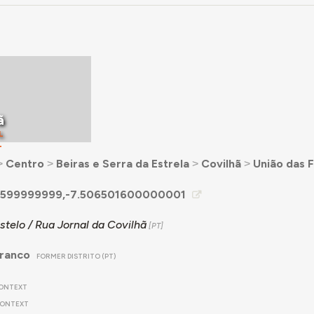
ã
L
T
˃
Centro
˃
Beiras e Serra da Estrela
˃
Covilhã
˃
União das 
7599999999,-7.506501600000001
telo / Rua Jornal da Covilhã
Branco
FORMER DISTRITO (PT)
ONTEXT
ONTEXT