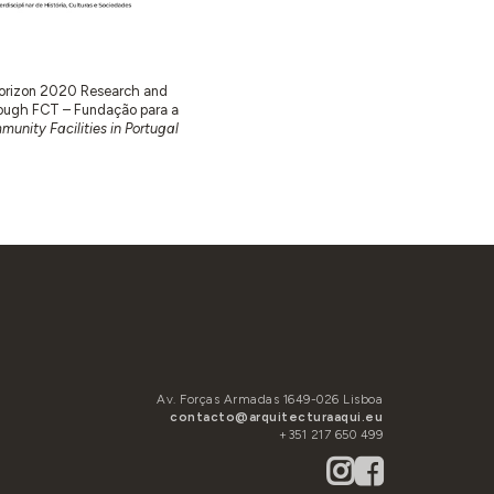
 Horizon 2020 Research and
ugh FCT – Fundação para a
unity Facilities in Portugal
Av. Forças Armadas 1649-026 Lisboa
contacto@arquitecturaaqui.eu
+351 217 650 499