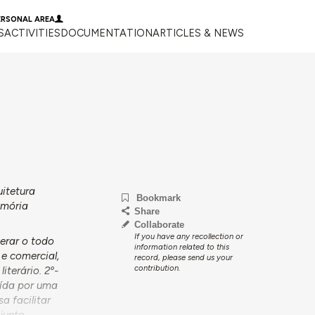
ERSONAL AREA
S
ACTIVITIES
DOCUMENTATION
ARTICLES & NEWS
uitetura
Bookmark
emória
Share
Collaborate
If you have any recollection or
derar o todo
information related to this
 e comercial,
record, please send us your
contribution.
iterário. 2º-
uída por uma
a facilitar
njunto