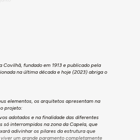
efeitório,
 e quartos
ivos a
 espetáculos
a
".
berto
a ajudar a
da Covilhã, fundado em 1913 e publicado pela
de um
ionada na última década e hoje (2023) abriga o
social e
nto do
oncluir os
erca de 500
us elementos, os arquitetos apresentam na
o projeto:
ovilhã uma
vos adotados e na finalidade das diferentes
s só interrompidos na zona da Capela, que
ará adivinhar os pilares da estrutura que
xar viver um grande paramento completamente