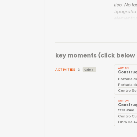
liso. No l
tipografi
elementos
resultante
assim dize
inferior d
do interi
key moments (click below f
ACTION
ACTIVITIES
2
Construç
Portaria 
Portaria 
Centro Soc
ACTION
Construç
1958-1966
Centro Cul
Obra da A