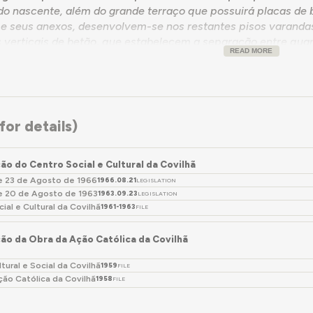
ado nascente, além do grande terraço que possuirá placas de 
a e seus anexos, desenvolvem-se nos restantes pisos varanda
 verticais de betão, que estabelecem a separação entre quar
READ MORE
 exata do seu espaço interior. Um pequeno balanço marcará o
r a transição entre a parte superior do edifício em que apare
o mesmo, constituída por um soco de pedra da região que lig
or por um envidraçado) com a entrada secundária aberta num 
or details)
ão do Centro Social e Cultural da Covilhã
de 23 de Agosto de 1966
1966.08.21
LEGISLATION
de 20 de Agosto de 1963
1963.09.23
LEGISLATION
ial e Cultural da Covilhã
1961-1963
FILE
ão da Obra da Ação Católica da Covilhã
tural e Social da Covilhã
1959
FILE
ção Católica da Covilhã
1958
FILE