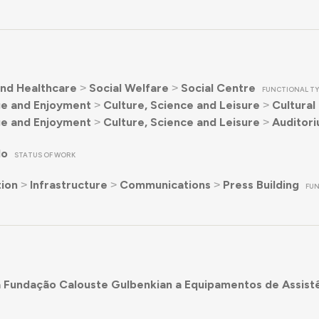
nd Healthcare
˃
Social Welfare
˃
Social Centre
FUNCTIONAL T
e and Enjoyment
˃
Culture, Science and Leisure
˃
Cultural
e and Enjoyment
˃
Culture, Science and Leisure
˃
Auditori
do
STATUS OF WORK
ion
˃
Infrastructure
˃
Communications
˃
Press Building
FU
 Fundação Calouste Gulbenkian a Equipamentos de Assistê