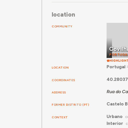
location
COMMUNITY
Covilh
PORTUGA
HIGHLIGH
Portugal
LOCATION
40.2803
COORDINATES
Rua do Cas
ADDRESS
Castelo 
FORMER DISTRITO (PT)
Urbano
CONTEXT
C
Interior
C