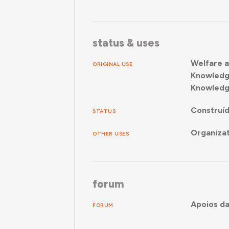
status & uses
Welfare a
ORIGINAL USE
Knowledg
Knowledg
Construí
STATUS
Organizat
OTHER USES
forum
Apoios da
FORUM