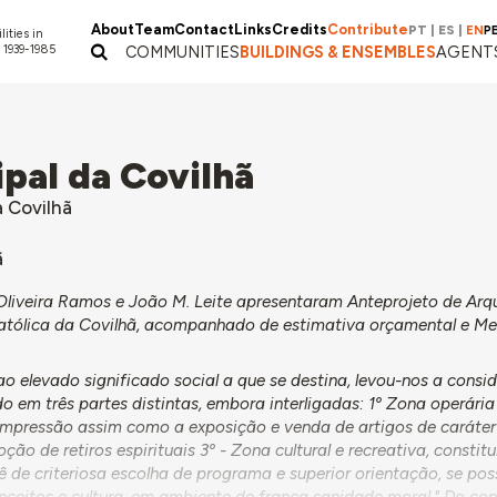
About
Team
Contact
Links
Credits
Contribute
PT
|
ES
|
EN
P
lities in
 1939-1985
COMMUNITIES
BUILDINGS & ENSEMBLES
AGENT
pal da Covilhã
a Covilhã
ã
Oliveira Ramos e João M. Leite apresentaram Anteprojeto de Arq
atólica da Covilhã, acompanhado de estimativa orçamental e M
:
 elevado significado social a que se destina, levou-nos a consi
 em três partes distintas, embora interligadas: 1º Zona operária
impressão assim como a exposição e venda de artigos de caráter l
o de retiros espirituais 3º - Zona cultural e recreativa, constit
 de criteriosa escolha de programa e superior orientação, se poss
nceitos e cultura, em ambiente de franca sanidade moral." Do co