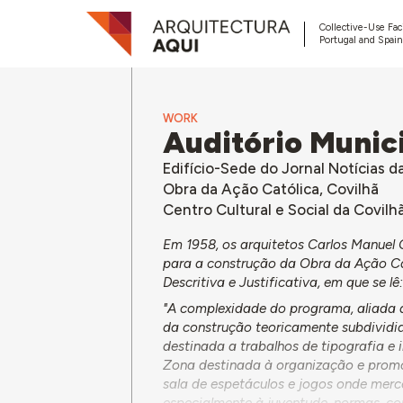
Collective-Use Faci
Portugal and Spain
WORK
Auditório Munici
Edifício-Sede do Jornal Notícias d
Obra da Ação Católica, Covilhã
Centro Cultural e Social da Covilh
Em 1958, os arquitetos Carlos Manuel 
para a construção da Obra da Ação C
Descritiva e Justificativa, em que se lê
"A complexidade do programa, aliada ao
da construção teoricamente subdividido
destinada a trabalhos de tipografia e 
Zona destinada à organização e promoçã
sala de espetáculos e jogos onde mercê
especialmente à juventude, normas, co