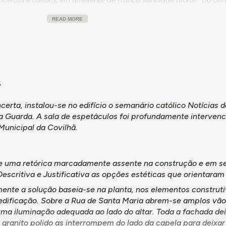
por um átrio privativo", uma "pequena biblioteca" e um "grande r
READ MORE
ente", secretariados, instalações sanitárias, além de "camaratas
to de retiros de internato", dotados de pequenos terraços privat
o coletivo, a Poente. Para a Rua do Castelo situava-se a sala de
e aproximadamente igual a 26 metros" e serviria especialmente 
 de filmes, para os quais previa-se um "écran para cinemascopio
ou a cargo dos engenheiros Luís Filipe Ranito Catalão e Carlos Al
6
arda solicitou um subsídio à Fundação Calouste Gulbenkian "par
certa, instalou-se no edifício o semanário católico Notícias 
al, obra orçada em 4.000 contos". Em Junho de 1963 a FCG conce
a Guarda. A sala de espetáculos foi profundamente intervenc
xiliar a construção do referido centro" que "destina-se a centro 
Municipal da Covilhã.
e, a retiro para sacerdotes (terá 50 quartos graças ao aproveitame
e encontrava-se "já em estado adiantado de construção". Faltava "c
os andares e construir o salão-cinema-teatro que terá lotação c
e uma retórica marcadamente assente na construção e em se
scritiva e Justificativa as opções estéticas que orientaram 
 Públicas concedeu à Direcção do Centro Cultural e Social da C
ente a solução baseia-se na planta, nos elementos construti
 Fundo de Desemprego, destinada à obra, reforçada em 1966.
edificação. Sobre a Rua de Santa Maria abrem-se amplos vão
ma iluminação adequada ao lado do altar. Toda a fachada deix
a granito polido as interrompem do lado da capela para dei