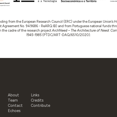
nding from the European Research Council (ERC) under the European Union’s
t Agreement No. 949686 - ReARQ.IB) and from Portuguese national funds thro
 in the cadre of the research project
ArchNeed – The Architecture of Need: Comm
1945-1985
(PTDC/ART-DAQ/6510/2020).
About
Links
Team
Credits
Contact
Contribute
Echoes