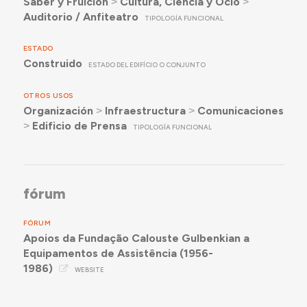
Saber y Fruición
˃
Cultura, Ciencia y Ocio
˃
Auditorio / Anfiteatro
TIPOLOGÍA FUNCIONAL
ESTADO
Construido
ESTADO DEL EDIFÍCIO O CONJUNTO
OTROS USOS
Organización
˃
Infraestructura
˃
Comunicaciones
˃
Edificio de Prensa
TIPOLOGÍA FUNCIONAL
fórum
FÓRUM
Apoios da Fundação Calouste Gulbenkian a
Equipamentos de Assistência (1956-
1986)
WEBSITE