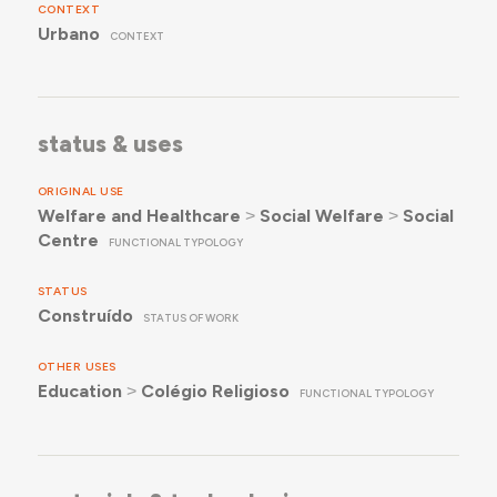
CONTEXT
Urbano
CONTEXT
status & uses
ORIGINAL USE
Welfare and Healthcare
˃
Social Welfare
˃
Social
Centre
FUNCTIONAL TYPOLOGY
STATUS
Construído
STATUS OF WORK
OTHER USES
Education
˃
Colégio Religioso
FUNCTIONAL TYPOLOGY