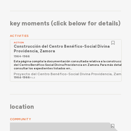
establece una clara relación con el entorno por el
uso de mampostería de piedra, al tiempo que
realiza una suave transición al volumen del salón de
key moments (click below for details)
actos. La fachada del volumen principal hacia el
patio interior mantiene una composición homóloga
ACTIVITIES
de bandas horizontales con un juego compositivo
de paños rasgados que en ambos casos se han
ACTION
Construcción del Centro Benéfico-Social Divina
modificado para ampliar los huecos de carpintería
Providencia, Zamora
existentes en el proyecto original.
1964-1966
Esta página compila la documentación consultada relativa a la construcción
del Centro Benéfico-Social Divina Providencia en Zamora. Para más detalle,
consultar los expedientes listados en...
Proyecto del Centro Benéfico-Social Divina Providencia, Zamora
1964-1966
FILE
location
COMMUNITY