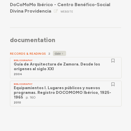
DoCoMoMo Ibérico - Centro Benéfico-Social
Divina Providencia
WEBSITE
documentation
RECORDS & READINGS
2
BIBLIOGRAPHY
Guía de Arquitectura de Zamora. Desde los
orígenes al siglo XXI
2004
BIBLIOGRAPHY
Equipamientos I. Lugares públicos y nuevos
programas. Registro DOCOMOMO Ibérico, 1925-
1965
p. 160
2010