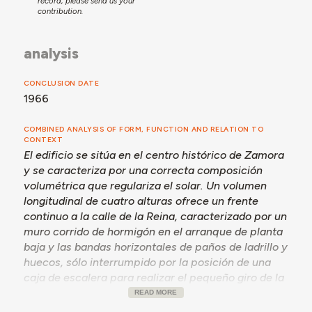
record, please send us your
contribution.
analysis
CONCLUSION DATE
1966
COMBINED ANALYSIS OF FORM, FUNCTION AND RELATION TO
CONTEXT
El edificio se sitúa en el centro histórico de Zamora
y se caracteriza por una correcta composición
volumétrica que regulariza el solar. Un volumen
longitudinal de cuatro alturas ofrece un frente
continuo a la calle de la Reina, caracterizado por un
muro corrido de hormigón en el arranque de planta
baja y las bandas horizontales de paños de ladrillo y
huecos, sólo interrumpido por la posición de una
caja de escalera para realizar el pequeño giro de la
calle. El remate ciego del volumen hacia la calle del
READ MORE
Corral Pintado señala la posición de la capilla y