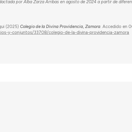
dactada por Alba Zarza Arribas en agosto de 2024 a partir de difere
qui (2025)
Colegio de la Divina Providencia, Zamora
. Accedido en 
icios-y-conjuntos/33708/colegio-de-la-divina-providencia-zamora
do por European Research Council (ERC) – European Union’s Horizon 2020 Res