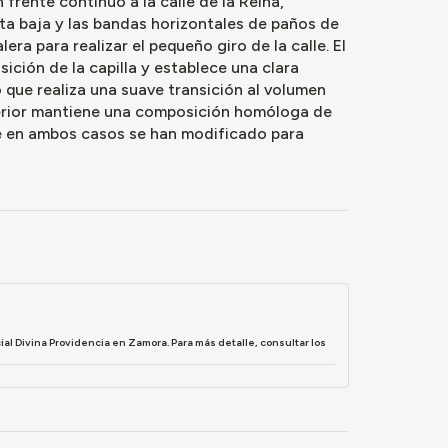
 frente continuo a la calle de la Reina,
ta baja y las bandas horizontales de paños de
era para realizar el pequeño giro de la calle. El
sición de la capilla y establece una clara
 que realiza una suave transición al volumen
nterior mantiene una composición homóloga de
e en ambos casos se han modificado para
al Divina Providencia en Zamora. Para más detalle, consultar los