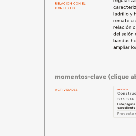
regulariza
RELACIÓN CON EL
caracteri
CONTEXTO
ladrillo y
remate cie
relación c
del salón
bandas ho
ampliar lo
momentos-clave (clique ab
ACTIVIDADES
ACCIÓN
Construc
1964-1966
Esta página 
expedientes 
Proyecto 