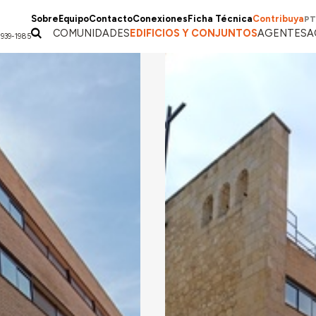
Sobre
Equipo
Contacto
Conexiones
Ficha Técnica
Contribuya
PT
COMUNIDADES
EDIFICIOS Y CONJUNTOS
AGENTES
A
1939-1985