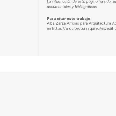
La información de esta página ha sido re
documentales y bibliográficas.
Para citar este trabajo:
Alba Zarza Arribas para Arquitectura A
en
https://arquitecturaaqui.eu/es/edif
Este trabajo ha sido financia