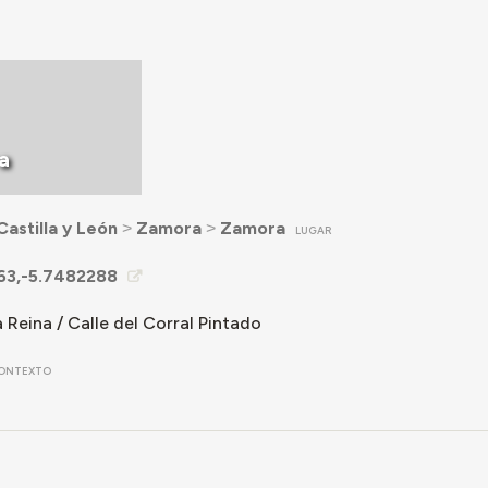
a
Castilla y León
˃
Zamora
˃
Zamora
LUGAR
63,-5.7482288
a Reina / Calle del Corral Pintado
ONTEXTO