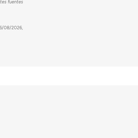
ntes fuentes
06/08/2026,
earch and Innovation Programme