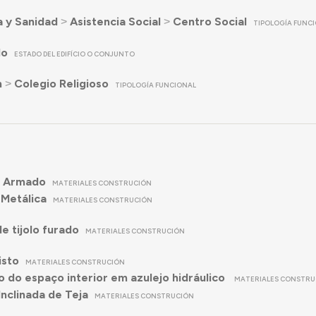
a y Sanidad
˃
Asistencia Social
˃
Centro Social
TIPOLOGÍA FUNC
do
ESTADO DEL EDIFÍCIO O CONJUNTO
n
˃
Colegio Religioso
TIPOLOGÍA FUNCIONAL
 Armado
MATERIALES CONSTRUCIÓN
 Metálica
MATERIALES CONSTRUCIÓN
e tijolo furado
MATERIALES CONSTRUCIÓN
isto
MATERIALES CONSTRUCIÓN
 do espaço interior em azulejo hidráulico
MATERIALES CONSTRU
Inclinada de Teja
MATERIALES CONSTRUCIÓN