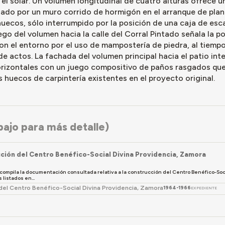
 el solar. Un volumen longitudinal de cuatro alturas ofrece un
zado por un muro corrido de hormigón en el arranque de plan
 huecos, sólo interrumpido por la posición de una caja de escal
go del volumen hacia la calle del Corral Pintado señala la po
on el entorno por el uso de mampostería de piedra, al tiempo
 de actos. La fachada del volumen principal hacia el patio i
rizontales con un juego compositivo de paños rasgados qu
s huecos de carpintería existentes en el proyecto original.
ajo para más detalle)
ción del Centro Benéfico-Social Divina Providencia, Zamora
compila la documentación consultada relativa a la construcción del Centro Benéfico-Soci
listados en...
del Centro Benéfico-Social Divina Providencia, Zamora
1964-1966
EXPEDIENTE