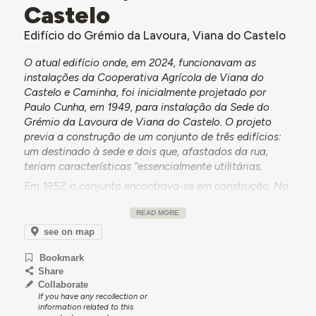
Castelo
Edifício do Grémio da Lavoura, Viana do Castelo
O atual edifício onde, em 2024, funcionavam as
instalações da Cooperativa Agrícola de Viana do
Castelo e Caminha, foi inicialmente projetado por
Paulo Cunha, em 1949, para instalação da Sede do
Grémio da Lavoura de Viana do Castelo. O projeto
previa a construção de um conjunto de três edifícios:
um destinado à sede e dois que, afastados da rua,
teriam características “essencialmente utilitárias.
Em 1952, o conjunto encontrava-se em construção. No
entanto, a sua proximidade ao cemitério, à Cadeia
READ MORE
Comarcã, ao Liceu e ao Hospital Militar, levantava
questões relativas à legitimidade da sua localização.
see on map
Por um lado, os problemas apontados referiam-se à
Bookmark
própria natureza do edifício, que incluiria posto
Share
zootécnico e posto de cobrição. Uma carta da
Collaborate
Comissão dos Amigos dos Amigos do Património de
If you have any recollection or
Viana do Castelo expunha, em detalhe, os
information related to this