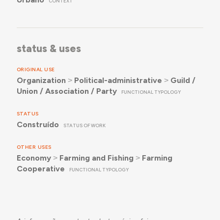
CONTEXT
status & uses
ORIGINAL USE
Organization
˃
Political-administrative
˃
Guild /
Union / Association / Party
FUNCTIONAL TYPOLOGY
STATUS
Construído
STATUS OF WORK
OTHER USES
Economy
˃
Farming and Fishing
˃
Farming
Cooperative
FUNCTIONAL TYPOLOGY