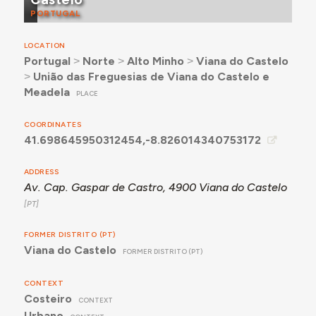
PORTUGAL
LOCATION
Portugal
˃
Norte
˃
Alto Minho
˃
Viana do Castelo
˃
União das Freguesias de Viana do Castelo e
Meadela
PLACE
COORDINATES
41.698645950312454,-8.826014340753172
ADDRESS
Av. Cap. Gaspar de Castro, 4900 Viana do Castelo
FORMER DISTRITO (PT)
Viana do Castelo
FORMER DISTRITO (PT)
CONTEXT
Costeiro
CONTEXT
Urbano