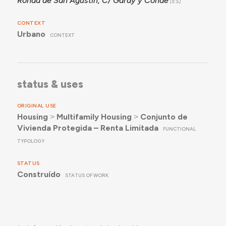
Ronda de San Agustín, C/ Garay y Conde
CONTEXT
Urbano
CONTEXT
status & uses
ORIGINAL USE
Housing
˃
Multifamily Housing
˃
Conjunto de
Vivienda Protegida – Renta Limitada
FUNCTIONAL
TYPOLOGY
STATUS
Construído
STATUS OF WORK