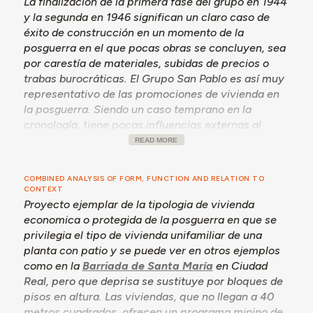
La finalización de la primera fase del grupo en 1944
actuales se hallan emplazadas.”
y la segunda en 1946 significan un claro caso de
En octubre de 1943 el arquitecto municipal firma
éxito de construcción en un momento de la
planos de ambos grupos, en el seguimiento de la
posguerra en el que pocas obras se concluyen, sea
apertura del nuevo camino de ronda de la localidad,
por carestía de materiales, subidas de precios o
Ronda de San Agustín. Para implantación del Grupo
trabas burocráticas. El Grupo San Pablo es así muy
San Pablo se proyectan tres líneas, dos con siete casas
representativo de las promociones de vivienda en
y una con seis. Se prevé la apertura de calle de
la posguerra. Siendo un caso temprano en la
prolongación de la de Antequera. La primera fase de
cronología, tiene pocas influencias externas al
veinte casas corresponde a la manzana cerrada entre
municipio y se puede ver la marca personal del
READ MORE
las calles Manuel Ostos y Ostos y Garay y Conde. El
arquitecto municipal en los curiosos dibujos de
proyecto refiere que las viviendas fueron proyectadas
alzados con mujeres y niños en la fachada principal
para necesidades mínimas, que no llegarían a cumplir
COMBINED ANALYSIS OF FORM, FUNCTION AND RELATION TO
y cerdos, vacas y pollos en la fachada posterior.
CONTEXT
todas las necesidades de familias numerosas, pero
Proyecto ejemplar de la tipologia de vivienda
suponen una mejoría notable. La vivienda tipo consta
economica o protegida de la posguerra en que se
de una sala comedor con entrada directa desde la
privilegia el tipo de vivienda unifamiliar de una
calle, que incluye la cocina en un hueco formado por la
planta con patio y se puede ver en otros ejemplos
tabiquería, dos dormitorios uno a cada fachada y
como en la
Barriada de Santa María
en Ciudad
retrete con entrada exterior a la casa y lavadero. Cada
vivienda tiene un pequeño patio cerrado. Las fachadas
Real, pero que deprisa se sustituye por bloques de
de las casas tienen 6 metros y la vivienda 6,40 metros
pisos en altura. Las viviendas, que no llegan a 40
de fondo, y el patio 6 metros de fondo. Se busca la
metros cuadrados, ofrecen un programa minino de