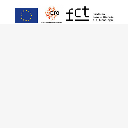
This work has received funding from the
European Research Council (ERC) under the
European Union’s Horizon 2020 Research and
Innovation Programme (Grant Agreement No.
949686 - ReARQ.IB) and from Portuguese
national funds through FCT – Fundação para a
Ciência e a Tecnologia, I.P., in the cadre of the
research project
ArchNeed – The Architecture
of Need: Community Facilities in Portugal
1945-1985
(PTDC/ART-DAQ/6510/2020).