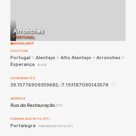
Arronches
PORTUGAL
HIGHLIGHT
LOCATION
Portugal
˃
Alentejo
˃
Alto Alentejo
˃
Arronches
˃
Esperança
PLACE
COORDINATES
39.15776909359682,-7.193187090143578
ADDRESS
Rua da Restauração
FORMER DISTRITO (PT)
Portalegre
FORMER DISTRITO (PT)