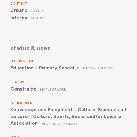
CONTEXT
Urbano
CONTEXT
Interior
CONTEXT
status & uses
ORIGINAL USE
Education
˃
Primary School
FUNCTIONAL TYPOLOGY
STATUS
Construído
STATUS OF WORK
OTHER USES
Knowledge and Enjoyment
˃
Culture, Science and
Leisure
˃
Culture, Sports, Social and/or Leisure
Association
FUNCTIONAL TYPOLOGY