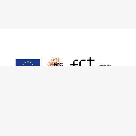
This work has received funding from the
European Research Council (ERC) under the
European Union’s Horizon 2020 Research and
Innovation Programme (Grant Agreement No.
949686 - ReARQ.IB) and from Portuguese