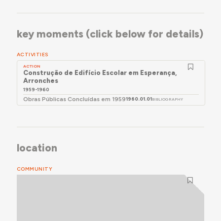
key moments (click below for details)
ACTIVITIES
ACTION
Construção de Edifício Escolar em Esperança,
Arronches
1959-1960
Obras Públicas Concluídas em 1959
1960.01.01
BIBLIOGRAPHY
location
COMMUNITY